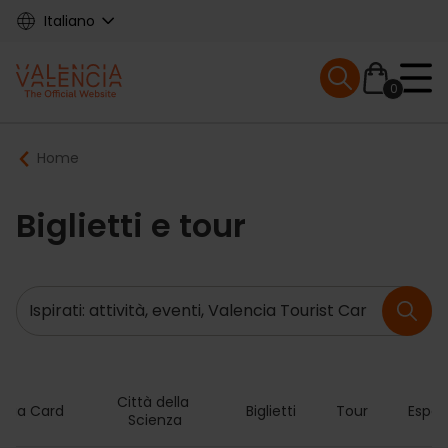
Skip
Italiano
to
main
Mobile menu ex
content
0
Main
Breadcrumb
Home
navigation
Biglietti e tour
Ricerca
Città della 
ncia Card
Biglietti
Tour
Esper
Scienza