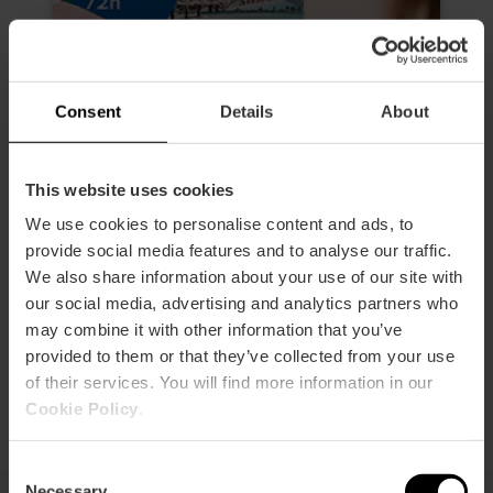
Consent
Details
About
GRUPPI Valencia Tourist Card 24,
48 o 72 ore
This website uses cookies
4.9
- 6 recensioni
We use cookies to personalise content and ads, to
provide social media features and to analyse our traffic.
15% Sconto
We also share information about your use of our site with
our social media, advertising and analytics partners who
Attivazione al primo utilizzo
may combine it with other information that you’ve
provided to them or that they’ve collected from your use
14,45 €
Da
17,00 €
of their services. You will find more information in our
Cookie Policy
.
Consent
Necessary