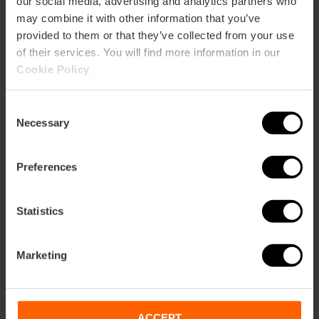
our social media, advertising and analytics partners who
55
may combine it with other information that you’ve
provided to them or that they’ve collected from your use
of their services. You will find more information in our
Cookie Policy
.
Consent
Come arrivare
Necessary
Selection
Metro
Preferences
L10
Bus
95
Statistics
Marketing
Calle Marqués de Lozoya, 4 46013 València
ACCEPT