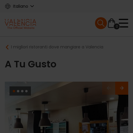
Skip
Italiano
to
main
Mobile menu ex
content
0
Main
Breadcrumb
I migliori ristoranti dove mangiare a Valencia
navigation
A Tu Gusto