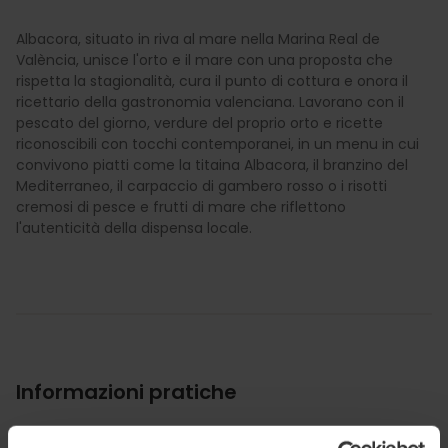
Albacora, situato in riva al mare nella Marina Real de
València, unisce l'orto e il mare con una proposta che
rispetta la stagionalità, cura il punto di cottura e onora il
ricettario della gastronomia valenciana. Lavorano con il
pescato del giorno, verdure del proprio orto e ricette
riconoscibili con tocchi contemporanei, in un menu in cui
convivono piatti come la titaina Albacora, il branzino del
Mediterraneo, il carpaccio di gambero rosso o i risotti
cremosi di pesce e frutti di mare che riflettono
l'autenticità della dispensa locale.
Informazioni pratiche
Orario