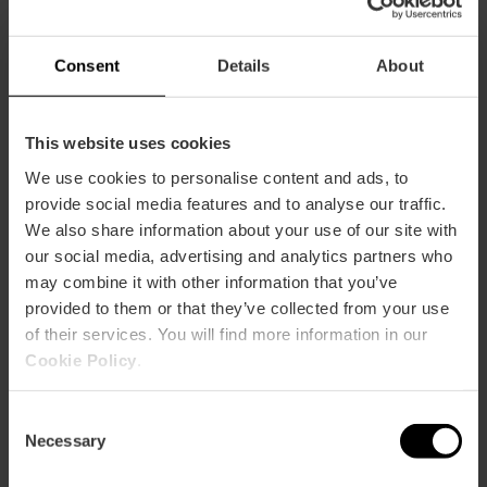
Da martedì a sabato dalle 13.30 alle 16.00 e dalle
20.30 alle 23.00. Domenica dalle 13:30 alle 16:00.
Consent
Details
About
This website uses cookies
We use cookies to personalise content and ads, to
provide social media features and to analyse our traffic.
Come arrivare
We also share information about your use of our site with
our social media, advertising and analytics partners who
Metro
may combine it with other information that you’ve
L5,
L6,
L8
provided to them or that they’ve collected from your use
Bus
of their services. You will find more information in our
4,
19,
30,
92,
95
Cookie Policy
.
Consent
Marina Real Juan Carlos I, Dársena Sur – Módulo F3
Necessary
Selection
46024 València