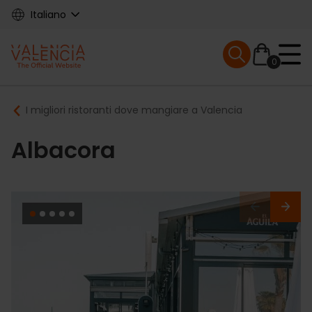
Skip
Italiano
to
main
Mobile menu ex
content
0
Main
Breadcrumb
I migliori ristoranti dove mangiare a Valencia
navigation
Albacora