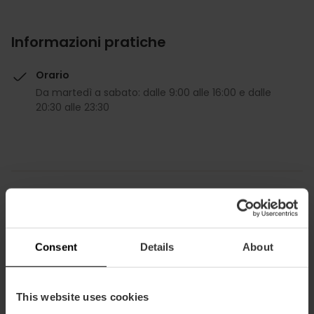
Informazioni pratiche
Orario
Da martedì a sabato: dalle 9:00 alle 16:00 e dalle
20:30 alle 23:30
Come arrivare
Consent
Details
About
Metro
L1,
L2
Bus
This website uses cookies
62,
63,
64,
92,
98,
99