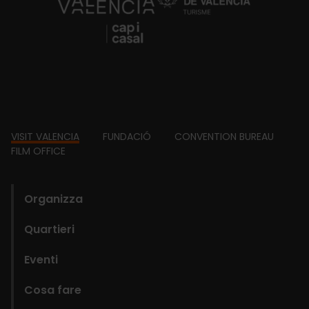
https://fundacion.visitvalencia.com/
Footer
VISIT VALENCIA
FUNDACIÓ
CONVENTION BUREAU
FILM OFFICE
domains
Organizza
Quartieri
Eventi
Cosa fare