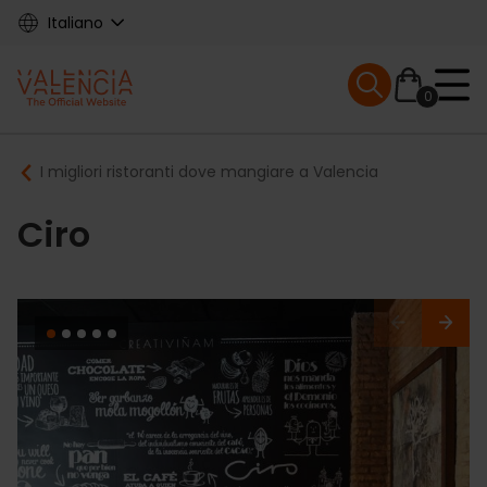
Skip
Italiano
to
main
Mobile menu ex
content
0
Main
Breadcrumb
I migliori ristoranti dove mangiare a Valencia
navigation
Ciro