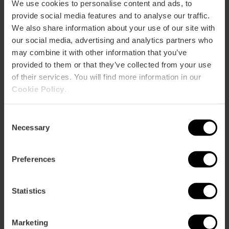
We use cookies to personalise content and ads, to
provide social media features and to analyse our traffic.
We also share information about your use of our site with
Calle Rascanya, 16 46015 València
our social media, advertising and analytics partners who
may combine it with other information that you’ve
provided to them or that they’ve collected from your use
of their services. You will find more information in our
Cookie Policy
.
Consent
Necessary
Selection
ose
ebar
Preferences
p
Guarda la mappa
r
ation
Statistics
Marketing