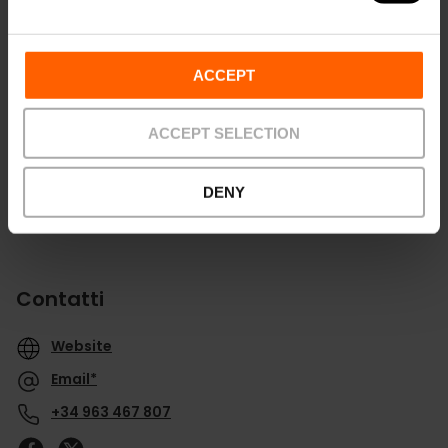
Indicazioni
ACCEPT
ACCEPT SELECTION
DENY
Contatti
Website
Email*
+34 963 467 807