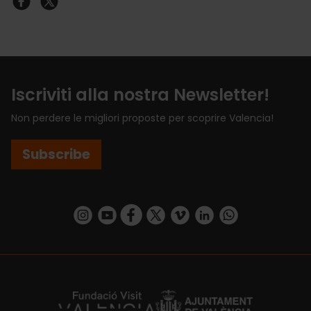
Iscriviti alla nostra Newsletter!
Non perdere le migliori proposte per scoprire Valencia!
Subscribe
https://www.instagram.com/visit_valencia/
https://www.youtube.com/user/Turisvalenc
https://www.facebook.com/VisitValenci
https://twitter.com/VisitaValencia
https://vimeo.com/visitvalen
https://www.linkedin.com/company/turismo-valencia/
https://api.whatsapp.com/send/?