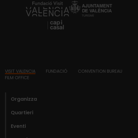
https://fundacion.visitvalencia.com/
Footer
VISIT VALENCIA
FUNDACIÓ
CONVENTION BUREAU
FILM OFFICE
domains
Organizza
Quartieri
Eventi