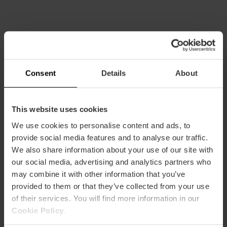
Consent
Details
About
Capacità
Ristorante
This website uses cookies
250
We use cookies to personalise content and ads, to
provide social media features and to analyse our traffic.
We also share information about your use of our site with
our social media, advertising and analytics partners who
may combine it with other information that you’ve
provided to them or that they’ve collected from your use
Come arrivare
of their services. You will find more information in our
Cookie Policy
.
Metro