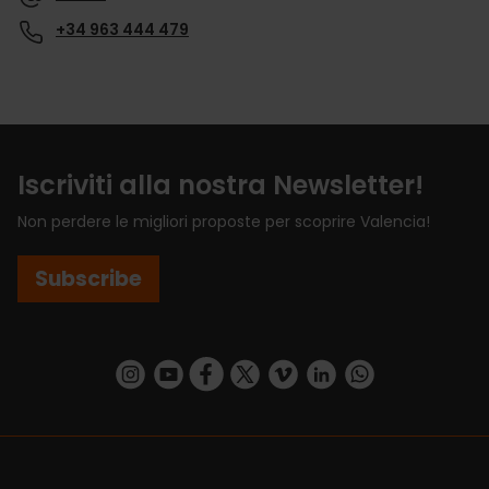
+34 963 444 479
Iscriviti alla nostra Newsletter!
Non perdere le migliori proposte per scoprire Valencia!
Subscribe
https://www.instagram.com/visit_valencia/
https://www.youtube.com/user/Turisvalenc
https://www.facebook.com/VisitValenci
https://twitter.com/VisitaValencia
https://vimeo.com/visitvalen
https://www.linkedin.com/company/turismo-valencia/
https://api.whatsapp.com/send/?