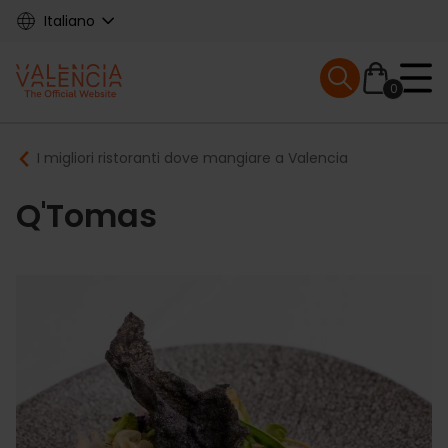
Skip
Italiano
to
main
Mobile menu ex
content
0
Main
Breadcrumb
I migliori ristoranti dove mangiare a Valencia
navigation
Q'Tomas