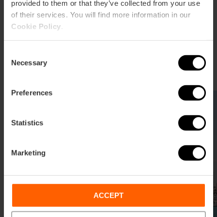
spiagge e i Poblats Marítims
provided to them or that they’ve collected from your use
of their services. You will find more information in our
Qui i pomeriggi si vivono con un altro ritmo.
Cookie Policy
.
Lungomari sempre animati, locali sul mare e club
come La 3 o Akuarela Playa scandiscono il tempo tra
Consent
brezza marina, musica e un’atmosfera che si
Necessary
Selection
prolunga fino all’alba.
Preferences
Statistics
Marketing
ACCEPT