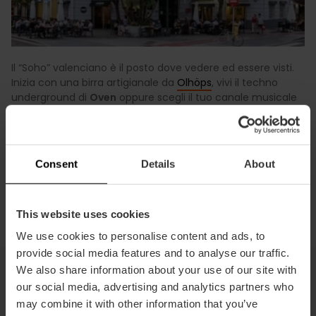
Il “Soho” valenciano è il posto dove vedere ed essere visti.
Inizia con una birra artigianale da
Olhöps
, vivi il techno
underground di
Oven
oppure scegli il tuo canale musicale
nella “silent disco” di
Piccadilly
. Per gli amanti dell’indie,
Play Clubes
è l’icona indiscussa. Un quartiere di design e
avanguardia dove ogni notte è un’esperienza diversa.
Consent
Details
About
Scopri l’anima di Ruzafa
This website uses cookies
We use cookies to personalise content and ads, to
provide social media features and to analyse our traffic.
We also share information about your use of our site with
our social media, advertising and analytics partners who
Tardeo sul mare: La Marina, le
may combine it with other information that you’ve