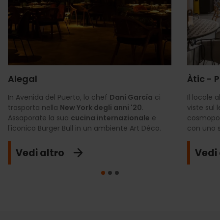
Alegal
Àtic -
In Avenida del Puerto, lo chef
Dani García
ci
Il locale 
trasporta nella
New York degli anni '20
.
viste sul 
Assaporate la sua
cucina internazionale
e
cosmopoli
l'iconico Burger Bull in un ambiente Art Déco.
con uno s
Vedi altro
Vedi 