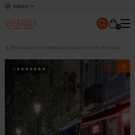
Skip
Italiano
to
main
Mobile menu ex
content
0
Main
Breadcrumb
Piani locali unici: tradizioni, gastronomia e vita locale
navigation