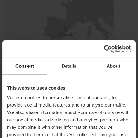
Situata sulla costa orientale della Spagna, sulle rive del Mar
Mediterraneo, la città si estende tra la storica "huerta" e le
Consent
Details
About
dune selvagge dell'Albufera.
Si trova a
350 chilometri da Madrid e 350 chilometri da
Barcellona
, e a
45 minuti di volo da Palma di Maiorca
.
This website uses cookies
Una destinazione strategica dove la luce, l'orto e il mare si
We use cookies to personalise content and ads, to
uniscono in una città pianeggiante e perfetta da esplorare.
provide social media features and to analyse our traffic.
We also share information about your use of our site with
our social media, advertising and analytics partners who
may combine it with other information that you’ve
provided to them or that they’ve collected from your use