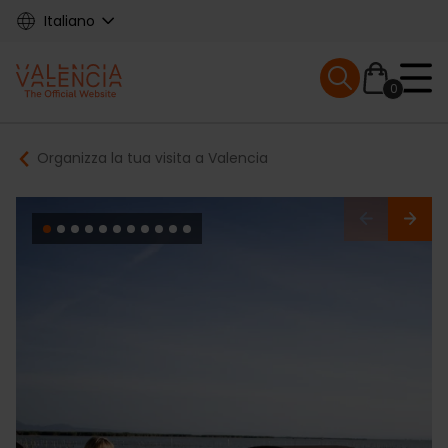
Skip
Italiano
to
main
Mobile menu ex
content
0
Main
Breadcrumb
Organizza la tua visita a Valencia
navigation