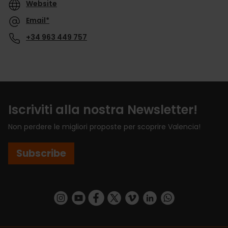
Website
Email*
+34 963 449 757
Iscriviti alla nostra Newsletter!
Non perdere le migliori proposte per scoprire Valencia!
Subscribe
https://www.instagram.com/visit_valencia/
https://www.youtube.com/user/Turisvalenc
https://www.facebook.com/VisitValenci
https://twitter.com/VisitaValencia
https://vimeo.com/visitvalen
https://www.linkedin.com/company/turismo-valencia/
https://api.whatsapp.com/send/?