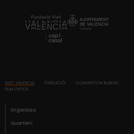
https://fundacion.visitvalencia.com/
Footer
VISIT VALENCIA
FUNDACIÓ
CONVENTION BUREAU
FILM OFFICE
domains
Organizza
Quartieri