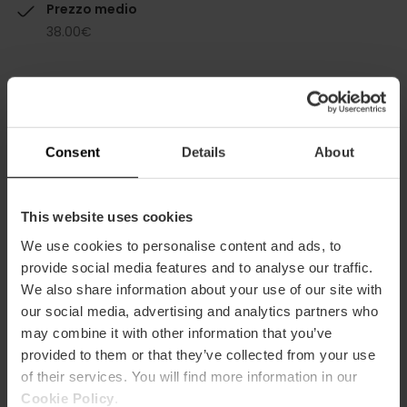
Prezzo medio
38.00€
Consent
Details
About
Capacità
This website uses cookies
Ristorante
220
We use cookies to personalise content and ads, to
provide social media features and to analyse our traffic.
We also share information about your use of our site with
our social media, advertising and analytics partners who
may combine it with other information that you’ve
provided to them or that they’ve collected from your use
of their services. You will find more information in our
Come arrivare
Cookie Policy
.