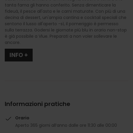
tanta fama gli hanno conferito. Senza dimenticare la
fideuà, il pesce all'asta e le carni maturate. Con più di una
decina di dessert, un'ampia cantina e cocktail speciali che
sentono il lusso all'aperto -sì, il pomeriggio è permesso
sulla terrazza. Godersi le giornate più blu in orario non-stop
è già possibile a Vlue. Preparati a non voler sollevare le
ancore.
INFO +
Informazioni pratiche
Orario
Aperto 365 giorni all’anno dalle ore 11:30 alle 00:00