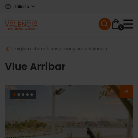
Skip
Italiano
to
main
Mobile menu ex
content
0
Main
Breadcrumb
I migliori ristoranti dove mangiare a Valencia
navigation
Vlue Arribar