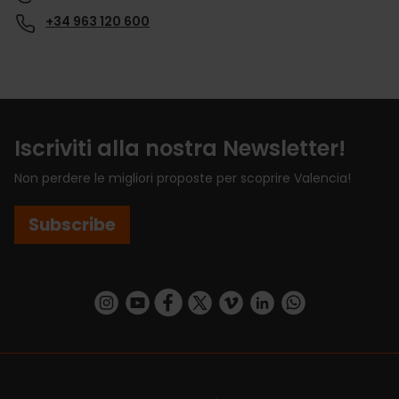
+34 963 120 600
Iscriviti alla nostra Newsletter!
Non perdere le migliori proposte per scoprire Valencia!
Subscribe
https://www.instagram.com/visit_valencia/
https://www.youtube.com/user/Turisvalenc
https://www.facebook.com/VisitValenci
https://twitter.com/VisitaValencia
https://vimeo.com/visitvalen
https://www.linkedin.com/company/turismo-valencia/
https://api.whatsapp.com/send/?