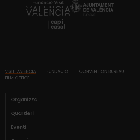
https://fundacion.visitvalencia.com/
Footer
VISIT VALENCIA
FUNDACIÓ
CONVENTION BUREAU
FILM OFFICE
domains
Organizza
Quartieri
Eventi