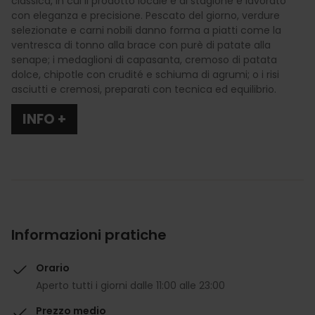
classica, in cui il prodotto locale e di stagione è lavorato
con eleganza e precisione. Pescato del giorno, verdure
selezionate e carni nobili danno forma a piatti come la
ventresca di tonno alla brace con purè di patate alla
senape; i medaglioni di capasanta, cremoso di patata
dolce, chipotle con crudité e schiuma di agrumi; o i risi
asciutti e cremosi, preparati con tecnica ed equilibrio.
INFO +
Informazioni pratiche
Orario
Aperto tutti i giorni dalle 11:00 alle 23:00
Prezzo medio