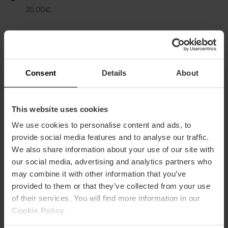
35.00€
Consent
Details
About
Capacità
This website uses cookies
Ristorante
We use cookies to personalise content and ads, to
50
provide social media features and to analyse our traffic.
We also share information about your use of our site with
our social media, advertising and analytics partners who
may combine it with other information that you’ve
provided to them or that they’ve collected from your use
of their services. You will find more information in our
Come arrivare
Cookie Policy
.