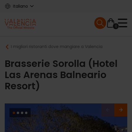
Skip
Italiano
to
main
Mobile menu ex
content
0
Main
Breadcrumb
I migliori ristoranti dove mangiare a Valencia
navigation
Brasserie Sorolla (Hotel
Las Arenas Balneario
Resort)