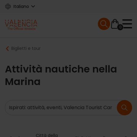
Skip
Italiano
to
main
Mobile menu ex
content
0
Main
Breadcrumb
Biglietti e tour
navigation
Attività nautiche nella
Marina
Ricerca
Città della 