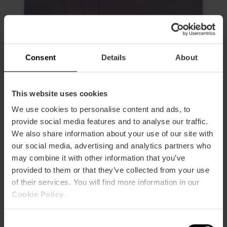
Consent
Details
About
This website uses cookies
We use cookies to personalise content and ads, to
provide social media features and to analyse our traffic.
We also share information about your use of our site with
our social media, advertising and analytics partners who
Tramonto a bordo del
may combine it with other information that you’ve
catamarano Mundo Marino
provided to them or that they’ve collected from your use
of their services. You will find more information in our
4.4
- 5 recensioni
Cookie Policy
.
10% Sconto VLC Tourist Card
Consent
Durata: 1h 30m