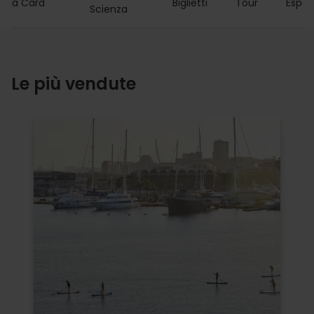
ncia Card
Biglietti
Tour
Esper
Scienza
Le più vendute