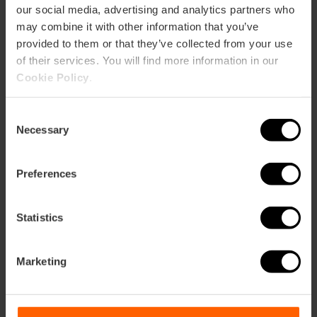
Ristorante
our social media, advertising and analytics partners who
75
may combine it with other information that you’ve
provided to them or that they’ve collected from your use
of their services. You will find more information in our
Cookie Policy
.
Consent
Necessary
Come arrivare
Selection
Metro
Preferences
L3,
L5,
L7,
L9
Bus
Statistics
4,
6,
8,
10,
11,
14,
19,
31,
32,
35,
40,
70,
71,
C1
Marketing
Plaza del Ayuntamiento, 25 46002 València