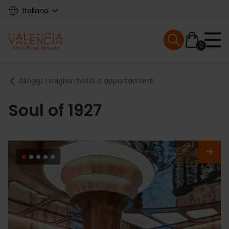
Skip
Italiano
to
main
Mobile menu ex
content
0
Main
Breadcrumb
Alloggi: I migliori hotel e appartamenti
navigation
Soul of 1927