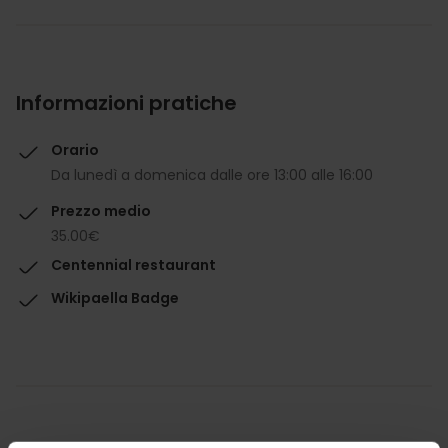
Informazioni pratiche
Orario
Da lunedì a domenica dalle ore 13:00 alle 16:00
Prezzo medio
35.00€
Centennial restaurant
Wikipaella Badge