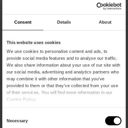
Capacità
Ristorante
Consent
Details
About
120
This website uses cookies
We use cookies to personalise content and ads, to
provide social media features and to analyse our traffic.
We also share information about your use of our site with
Come arrivare
our social media, advertising and analytics partners who
may combine it with other information that you’ve
Metro
provided to them or that they’ve collected from your use
L3,
L5,
L7,
L9
of their services. You will find more information in our
Cookie Policy
.
Bus
C1,
32,
81
Consent
Necessary
Selection
Calle Hernán Cortés, 7 46004 València