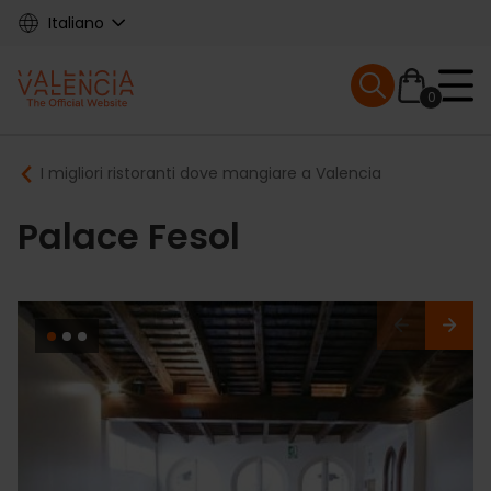
Skip
Italiano
to
main
Mobile menu ex
content
0
Main
Breadcrumb
I migliori ristoranti dove mangiare a Valencia
navigation
Palace Fesol