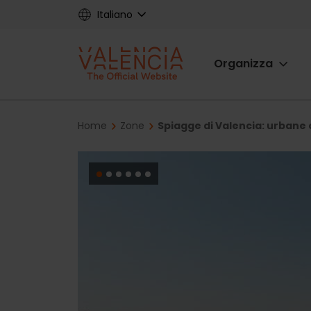
Skip
Italiano
to
main
Main
content
Organizza
navigat
Breadcrumb
Home
Zone
Spiagge di Valencia: urbane o