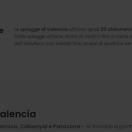
e
Le
spiagge di Valencia
offrono quasi
20 chilometr
Dalle spiagge urbane vicino al centro fino a vaste 
dell’Albufera, con sabbia fine, acque di qualità e ser
alencia
arrosa, Cabanyal e Patacona
— si trovano a poch