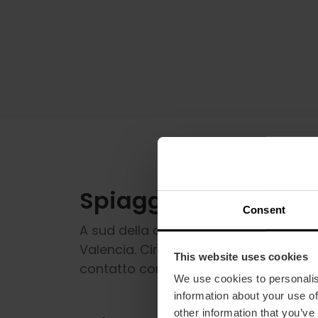
Spiagge naturali nel
Consent
A sud della città, le spiagge di
El Sale
Valencia. Circondate da
dune e pinet
This website uses cookies
contatto con la natura.
We use cookies to personalis
information about your use of
other information that you’ve