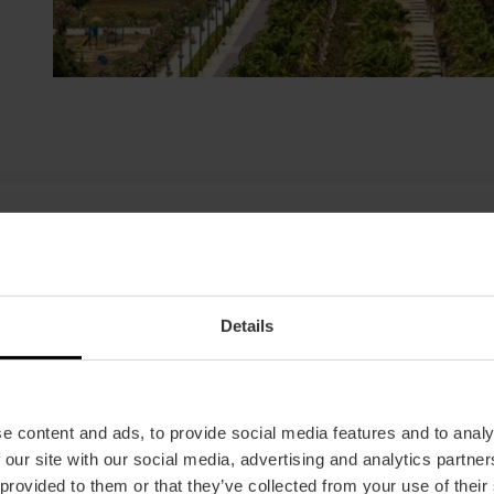
 Parco Naturale dell’Albufe
Details
r, La Devesa e La Garrofera
costituiscono uno dei tr
e all’interno del Parco Naturale dell’Albufera
, so
e content and ads, to provide social media features and to analy
 our site with our social media, advertising and analytics partn
 provided to them or that they’ve collected from your use of their