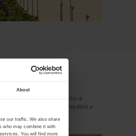
ra
About
atti più naturali della costa di
no ideali per chi cerca tranquillità e
se our traffic. We also share
ers who may combine it with
 services. You will find more