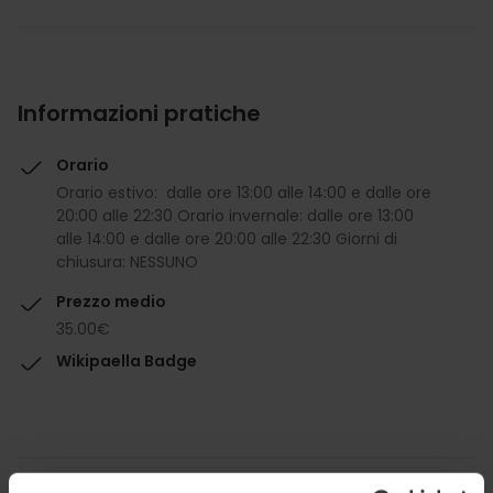
Informazioni pratiche
Orario
Orario estivo: dalle ore 13:00 alle 14:00 e dalle ore
20:00 alle 22:30 Orario invernale: dalle ore 13:00
alle 14:00 e dalle ore 20:00 alle 22:30 Giorni di
chiusura: NESSUNO
Prezzo medio
35.00€
Wikipaella Badge