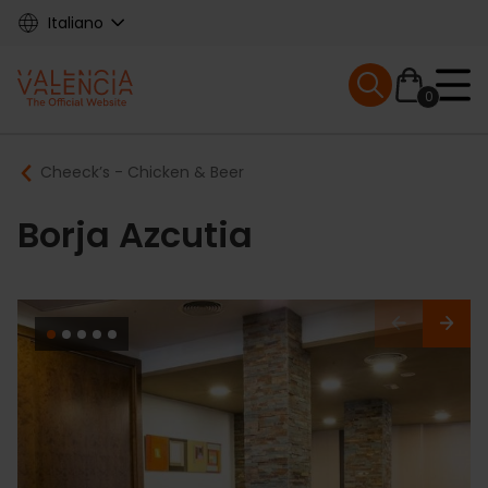
Skip
Italiano
to
main
Mobile menu ex
content
0
Main
Breadcrumb
Cheeck’s - Chicken & Beer
navigation
Borja Azcutia