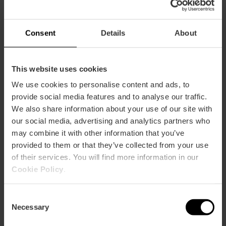
Capacità
Consent
Details
About
Ristorante
90
This website uses cookies
We use cookies to personalise content and ads, to
provide social media features and to analyse our traffic.
We also share information about your use of our site with
our social media, advertising and analytics partners who
may combine it with other information that you’ve
Come arrivare
provided to them or that they’ve collected from your use
of their services. You will find more information in our
Bus
Cookie Policy
.
13,
79,
92,
93
Consent
Necessary
Selection
Calle Almirante Cadarso, 16 46005 València