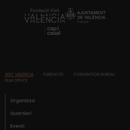
https://fundacion.visitvalencia.com/
Footer
VISIT VALENCIA
FUNDACIÓ
CONVENTION BUREAU
FILM OFFICE
domains
Organizza
Quartieri
Eventi