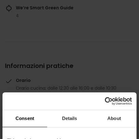
We’re Smart Green Guide
4
Informazioni pratiche
Orario
Orario cucina: dalle 12:30 alle 16:00 e dalle 10:30
alle 00:00 Chiuso domenica a cena
Prezzo medio
40.00€
Consent
Details
About
Centennial restaurant
Gourmet