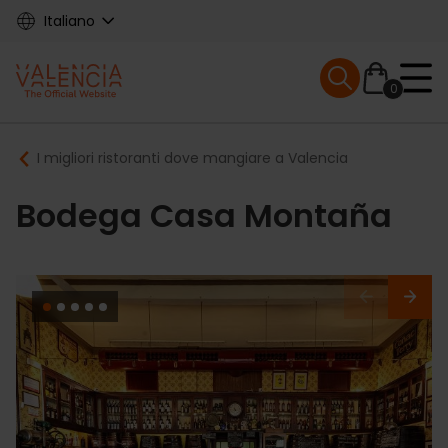
Skip
Italiano
to
main
Mobile menu ex
content
0
Main
Breadcrumb
I migliori ristoranti dove mangiare a Valencia
navigation
Bodega Casa Montaña