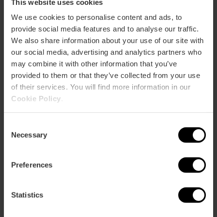
This website uses cookies
We use cookies to personalise content and ads, to
provide social media features and to analyse our traffic.
We also share information about your use of our site with
our social media, advertising and analytics partners who
may combine it with other information that you’ve
Capacità
provided to them or that they’ve collected from your use
of their services. You will find more information in our
Ristorante
Cookie Policy
.
80
Consent
Necessary
Selection
Preferences
Come arrivare
Statistics
Metro