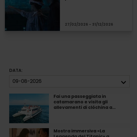
27/02/2026 - 31/12/2026
DATA:
Fai una passeggiata in
Fai
catamarano e visita gli
una
allevamenti di clóchina a…
passeggiata
in
catamarano
e
Mostra immersiva «La
Mostra
visita
Leggenda del Titanic» a