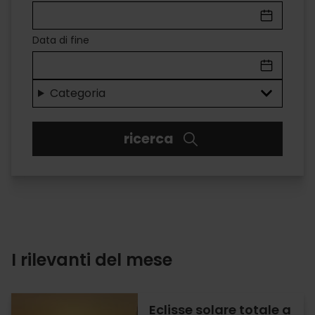
A
VALÈNCIA
Data di fine
Divertimento
per
Categoria
tutti
ricerca
i
gusti
I rilevanti del mese
Eclisse solare totale a