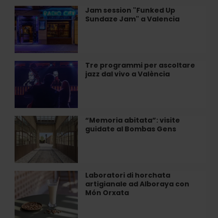
Alegal
Jam session "Funked Up
Jam
di
Sundaze Jam" a Valencia
session
Valencia
"Funked
Up
Sundaze
Jam"
Tre programmi per ascoltare
Tre
a
jazz dal vivo a València
programmi
Valencia
per
ascoltare
jazz
dal
“Memoria abitata”: visite
“Memoria
vivo
guidate al Bombas Gens
abitata”:
a
visite
València
guidate
al
Bombas
Laboratori di horchata
Laboratori
Gens
artigianale ad Alboraya con
di
Món Orxata
horchata
artigianale
ad