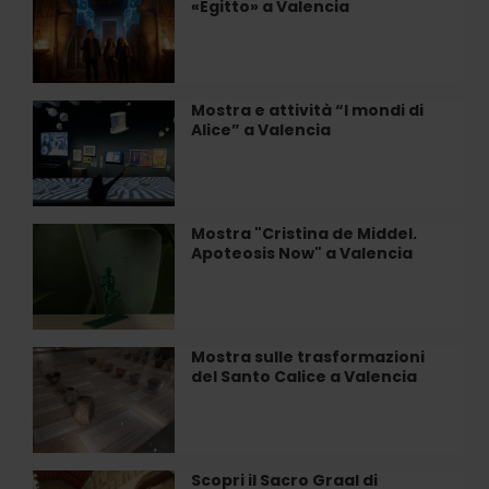
«Egitto» a Valencia
immersiva
«Egitto»
a
Valencia
Mostra e attività “I mondi di
Mostra
Alice” a Valencia
e
attività
“I
mondi
di
Mostra "Cristina de Middel.
Mostra
Alice”
Apoteosis Now" a Valencia
"Cristina
a
de
Valencia
Middel.
Apoteosis
Now"
Mostra sulle trasformazioni
Mostra
a
del Santo Calice a Valencia
sulle
Valencia
trasformazioni
del
Santo
Calice
Scopri il Sacro Graal di
Scopri