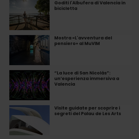
Gioiello
Goditi l'Albufera di Valencia in
Goditi
dell'Arte
bicicletta
l'Albufera
Contemporanea
di
a
Valencia
Valencia
in
bicicletta
Mostra «L'avventura del
Mostra
pensiero» al MuVIM
«L'avventura
del
pensiero»
al
MuVIM
“La luce di San Nicolás”:
“La
un’esperienza immersiva a
luce
Valencia
di
San
Nicolás”:
un’esperienza
Visite guidate per scoprire i
Visite
immersiva
segreti del Palau de Les Arts
guidate
a
per
Valencia
scoprire
i