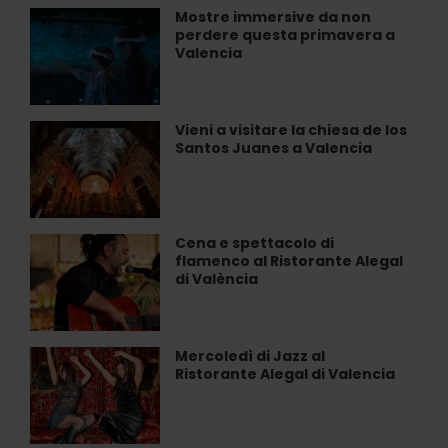
Illusioni
Mostre immersive da non
Mostre
ottiche
perdere questa primavera a
immersive
e
Valencia
da
sale
non
impossibili
perdere
questa
Vieni a visitare la chiesa de los
Vieni
primavera
Santos Juanes a Valencia
a
a
visitare
Valencia
la
chiesa
de
Cena e spettacolo di
Cena
los
flamenco al Ristorante Alegal
e
Santos
di València
spettacolo
Juanes
di
a
flamenco
Valencia
al
Mercoledì di Jazz al
Mercoledì
Ristorante
Ristorante Alegal di Valencia
di
Alegal
Jazz
di
al
València
Ristorante