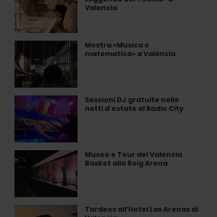
immersiva
gli
Valencia
«La
allevamenti
Leggenda
di
del
clóchina
Titanic»
Mostra «Musica e
Mostra
a…
a
matematica» a València
«Musica
Valencia
e
matematica»
a
València
Sessioni DJ gratuite nelle
Sessioni
notti d'estate al Radio City
DJ
gratuite
nelle
notti
d'estate
Museo e Tour del Valencia
Museo
al
Basket alla Roig Arena
e
Radio
Tour
City
del
Valencia
Basket
Tardeos all’Hotel Las Arenas di
Tardeos
alla