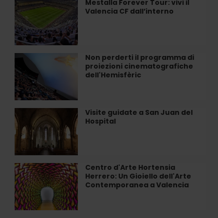
Mestalla Forever Tour: vivi il
Mestalla
a
Valencia CF dall’interno
Forever
Valencia
Tour:
vivi
il
Valencia
Non perderti il programma di
Non
CF
proiezioni cinematografiche
perderti
dall’interno
dell'Hemisfèric
il
programma
di
proiezioni
Visite guidate a San Juan del
Visite
cinematografiche
Hospital
guidate
dell'Hemisfèric
a
San
Juan
del
Centro d'Arte Hortensia
Centro
Hospital
Herrero: Un Gioiello dell'Arte
d'Arte
Contemporanea a Valencia
Hortensia
Herrero:
Un