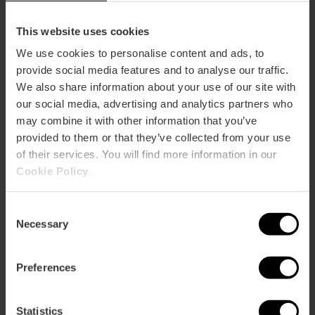
Ciutat de València
guidata
dello
This website uses cookies
Stadio
We use cookies to personalise content and ads, to
Ciutat
provide social media features and to analyse our traffic.
de
Flamenco dal vivo al Café del
Flamenco
València
We also share information about your use of our site with
Duende
dal
our social media, advertising and analytics partners who
vivo
may combine it with other information that you’ve
al
Café
provided to them or that they’ve collected from your use
del
of their services. You will find more information in our
Itinerari guidati in moto per
Itinerari
Duende
scoprire Valencia
guidati
Cookie Policy
.
in
moto
Consent
per
Necessary
Selection
scoprire
Partite di pilota valenciana al
Partite
Valencia
Trinquet Pelayo de València
di
pilota
Preferences
valenciana
al
Trinquet
Statistics