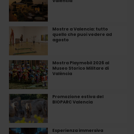
Valencia
all’Hotel
Roig
Las
Arena
Arenas
di
Valencia
Mostre a Valencia: tutto
Mostre
quello che puoi vedere ad
a
agosto
Valencia:
tutto
quello
che
Mostra Playmobil 2026 al
Mostra
puoi
Museo Storico Militare di
Playmobil
vedere
València
2026
ad
al
agosto
Museo
Storico
Promozione estiva del
Promozione
Militare
BIOPARC Valencia
estiva
di
del
València
BIOPARC
Valencia
Esperienza immersiva
Esperienza