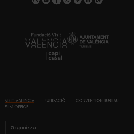
https://fundacion.visitvalencia.com/
Footer
VISIT VALENCIA
FUNDACIÓ
CONVENTION BUREAU
FILM OFFICE
domains
Organizza