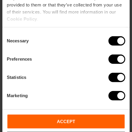
provided to them or that they’ve collected from your use
of their services. You will find more information in our
Cookie Policy
.
Consent
Necessary
Selection
Come arrivare
Preferences
Bus
80,
92,
93
Statistics
Calle Taquígrafo Martí, 3 46005 València
Marketing
ACCEPT