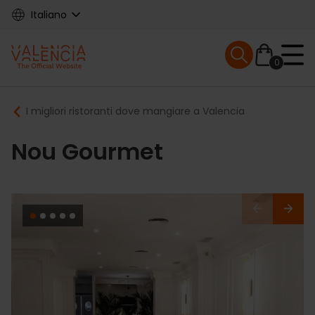
Skip
Italiano
to
main
Mobile menu ex
content
0
Main
Breadcrumb
I migliori ristoranti dove mangiare a Valencia
navigation
Nou Gourmet