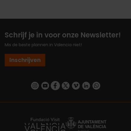
Schrijf je in voor onze Newsletter!
Mis de beste plannen in Valencia niet!
Inschrijven
https://www.instagram.com/visit_valencia/
https://www.youtube.com/user/Turisvalenc
https://www.facebook.com/VisitValenc
https://twitter.com/ValenciaSpan
https://vimeo.com/visitvalen
https://www.linkedin.com/company/turismo-valencia/
https://api.whatsapp.com/send/?
https://fundacion.visitvalencia.com/