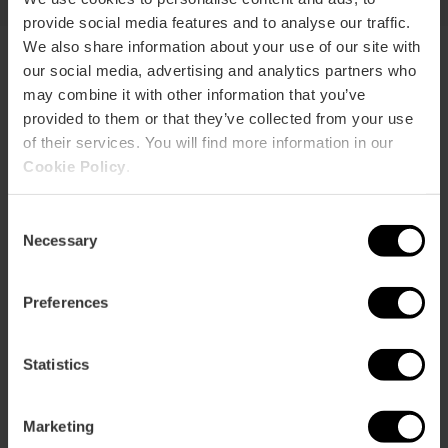
provide social media features and to analyse our traffic.
We also share information about your use of our site with
our social media, advertising and analytics partners who
may combine it with other information that you’ve
Beleef de Fallas als een
provided to them or that they’ve collected from your use
echte fallero
of their services. You will find more information in our
Cookie Policy
.
Dompel jezelf onder in de gebruiken
die deze feesten uniek maken. Proef
de typische gastronomie, dwaal
Consent
Necessary
langs de verlichte straten in de
Selection
wijken en ontdek de geheimen die
alleen de falleros kennen.
Preferences
Statistics
Marketing