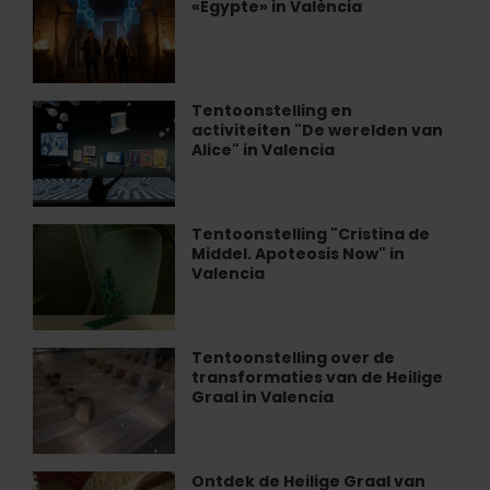
«Egypte» in València
belevenis
«Egypte»
in
València
Tentoonstelling en
Tentoonstelling
activiteiten "De werelden van
en
Alice" in Valencia
activiteiten
"De
werelden
van
Tentoonstelling "Cristina de
Tentoonstelling
Alice"
Middel. Apoteosis Now" in
"Cristina
in
Valencia
de
Valencia
Middel.
Apoteosis
Now"
Tentoonstelling over de
Tentoonstelling
in
transformaties van de Heilige
over
Valencia
Graal in Valencia
de
transformaties
van
de
Ontdek de Heilige Graal van
Ontdek