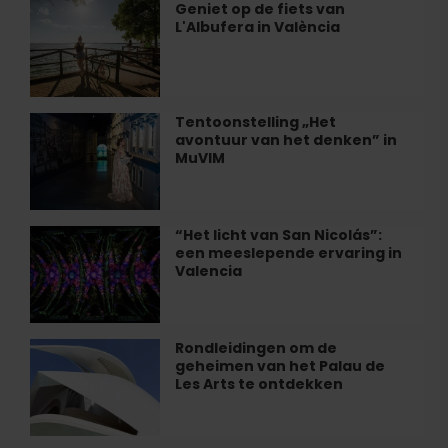
van
Geniet op de fiets van
Geniet
Hedendaagse
L'Albufera in València
op
Kunst
de
in
fiets
Valencia
van
L'Albufera
Tentoonstelling „Het
Tentoonstelling
in
avontuur van het denken” in
„Het
València
MuVIM
avontuur
van
het
denken”
“Het licht van San Nicolás”:
“Het
in
een meeslepende ervaring in
licht
MuVIM
Valencia
van
San
Nicolás”:
een
Rondleidingen om de
Rondleidingen
meeslepende
geheimen van het Palau de
om
ervaring
Les Arts te ontdekken
de
in
geheimen
Valencia
van