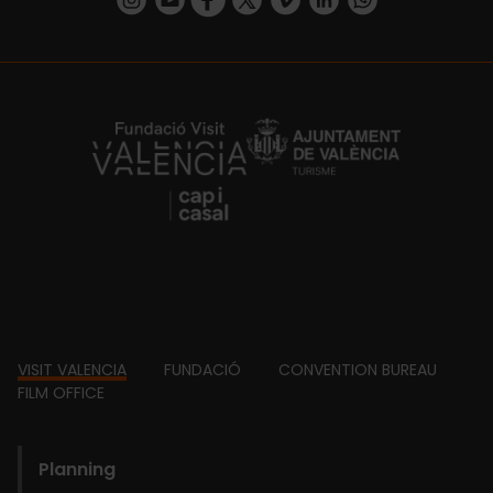
https://fundacion.visitvalencia.com/
Footer
VISIT VALENCIA
FUNDACIÓ
CONVENTION BUREAU
FILM OFFICE
domains
Planning