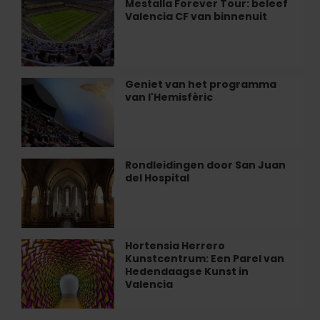
Mestalla Forever Tour: beleef
Mestalla
van
Valencia CF van binnenuit
Forever
de
Tour:
zee
beleef
ontbijten
Valencia
in
CF
Geniet van het programma
Geniet
València
van
van l'Hemisfèric
van
binnenuit
het
programma
van
l'Hemisfèric
Rondleidingen door San Juan
Rondleidingen
del Hospital
door
San
Juan
del
Hospital
Hortensia Herrero
Hortensia
Kunstcentrum: Een Parel van
Herrero
Hedendaagse Kunst in
Kunstcentrum:
Valencia
Een
Parel