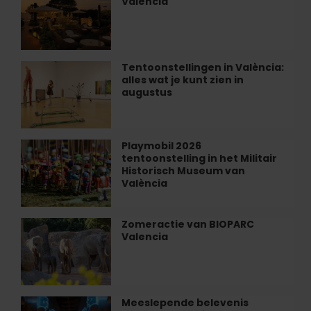
Valencia
in
Roig
Hotel
Arena
Las
Arenas
in
Tentoonstellingen in València:
Tentoonstellingen
Valencia
alles wat je kunt zien in
in
augustus
València:
alles
wat
je
Playmobil 2026
Playmobil
kunt
tentoonstelling in het Militair
2026
zien
Historisch Museum van
tentoonstelling
València
in
in
augustus
het
Militair
Zomeractie van BIOPARC
Zomeractie
Historisch
Valencia
van
Museum
BIOPARC
van
Valencia
València
Meeslepende belevenis
Meeslepende