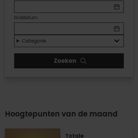
IN
VALÈNCIA
Einddatum
Voor
elk
Categorie
wat
Zoeken
wils
Hoogtepunten van de maand
Totale