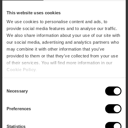
de València-stadion
door
het
This website uses cookies
Ciutat
We use cookies to personalise content and ads, to
de
provide social media features and to analyse our traffic.
València-
Geniet van de beste live
Geniet
stadion
We also share information about your use of our site with
flamenco!
van
our social media, advertising and analytics partners who
de
may combine it with other information that you’ve
beste
live
provided to them or that they’ve collected from your use
flamenco!
of their services. You will find more information in our
Begeleide motorroutes om
Begeleide
Valencia te ontdekken
motorroutes
Cookie Policy
.
om
Valencia
Consent
te
Necessary
Selection
ontdekken
Wedstrijden Valenciaanse
Wedstrijden
pilota in het Trinquet Pelayo
Valenciaanse
van Valencia
pilota
Preferences
in
het
Trinquet
Statistics