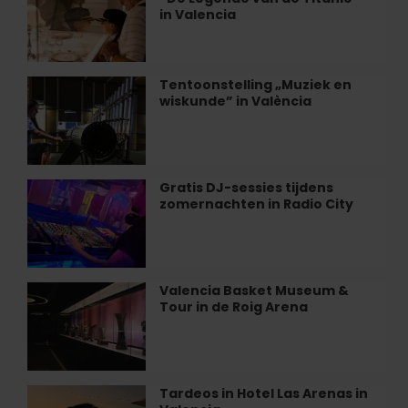
tentoonstelling
van
in Valencia
“De
clóchina
Legende
in
van
Valencia
de
Tentoonstelling „Muziek en
Tentoonstelling
Titanic”
wiskunde” in València
„Muziek
in
en
Valencia
wiskunde”
in
València
Gratis DJ-sessies tijdens
Gratis
zomernachten in Radio City
DJ-
sessies
tijdens
zomernachten
in
Valencia Basket Museum &
Valencia
Radio
Tour in de Roig Arena
Basket
City
Museum
&
Tour
in
Tardeos in Hotel Las Arenas in
Tardeos
de