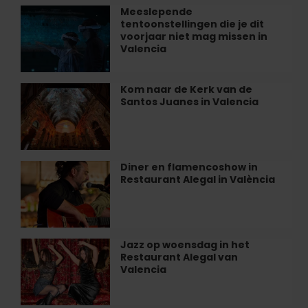
illusies
Meeslepende
Meeslepende
en
tentoonstellingen die je dit
tentoonstellingen
onmogelijke
voorjaar niet mag missen in
die
Valencia
kamers
je
dit
voorjaar
Kom naar de Kerk van de
Kom
niet
Santos Juanes in Valencia
naar
mag
de
missen
Kerk
in
van
Valencia
de
Diner en flamencoshow in
Diner
Santos
Restaurant Alegal in València
en
Juanes
flamencoshow
in
in
Valencia
Restaurant
Alegal
Jazz op woensdag in het
Jazz
in
Restaurant Alegal van
op
València
Valencia
woensdag
in
het