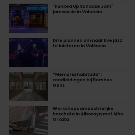
Restaurant
"Funked Up Sundaze Jam"
"Funked
Alegal
jamsessie in Valencia
Up
van
Sundaze
Valencia
Jam"
jamsessie
in
Drie plannen om naar live jazz
Drie
Valencia
te luisteren in València
plannen
om
naar
live
jazz
“Memoria habitada”:
“Memoria
te
rondleidingen bij Bombas
habitada”:
luisteren
Gens
rondleidingen
in
bij
València
Bombas
Gens
Workshops ambachtelijke
Workshops
horchata in Alboraya met Món
ambachtelijke
Orxata
horchata
in
Alboraya