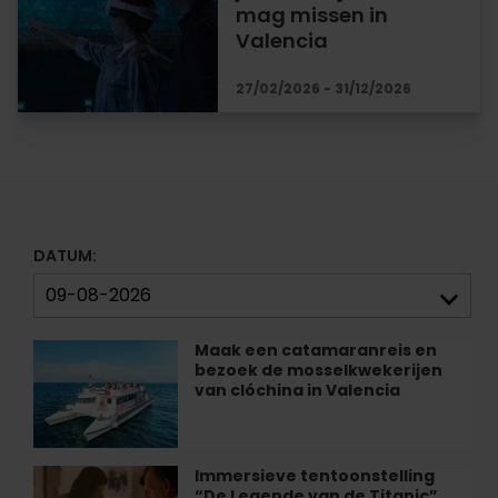
mag missen in
Valencia
27/02/2026 - 31/12/2026
DATUM:
Maak een catamaranreis en
Maak
bezoek de mosselkwekerijen
een
van clóchina in Valencia
catamaranreis
en
bezoek
de
Immersieve tentoonstelling
Immersieve
mosselkwekerijen
“De Legende van de Titanic”