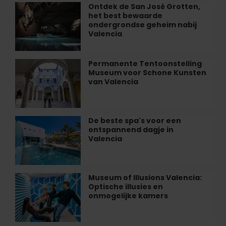
het
Ontdek de San José Grotten,
Ontdek
Palau
het best bewaarde
de
de
ondergrondse geheim nabij
San
Valencia
Les
José
Arts
Grotten,
te
het
Permanente Tentoonstelling
Permanente
ontdekken
best
Museum voor Schone Kunsten
Tentoonstelling
bewaarde
van Valencia
Museum
ondergrondse
voor
geheim
Schone
nabij
Kunsten
De beste spa's voor een
De
Valencia
van
ontspannend dagje in
beste
Valencia
Valencia
spa's
voor
een
ontspannend
Museum of Illusions Valencia:
Museum
dagje
Optische illusies en
of
in
onmogelijke kamers
Illusions
Valencia
Valencia:
Optische