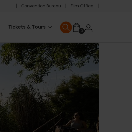
Pre
Convention Bureau
Film Office
header
User
Tickets & Tours
0
menu
User menu
accoun
menu