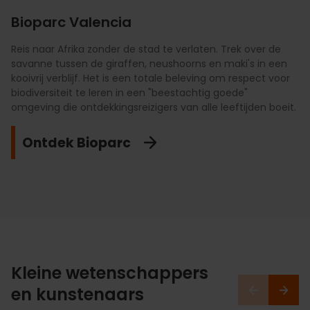
Bioparc Valencia
Reis naar Afrika zonder de stad te verlaten. Trek over de
Duik in het grootste aquarium van Europa. Loop door de
savanne tussen de giraffen, neushoorns en maki's in een
langste haaientunnel, ontmoet de beloega's en geniet van
kooivrij verblijf. Het is een totale beleving om respect voor
bio-educatieve dolfijnenshows. Mis de backstage tour niet
biodiversiteit te leren in een "beestachtig goede"
om over de tanks te wandelen en te ontdekken hoe ze
omgeving die ontdekkingsreizigers van alle leeftijden boeit.
zorgen voor de 500 soorten die in dit mariene ecosysteem
leven.
Ontdek Bioparc
Mis het niet
Kleine wetenschappers
en kunstenaars