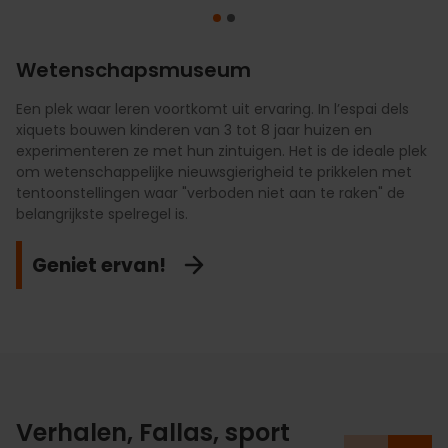
Wetenschapsmuseum
Een plek waar leren voortkomt uit ervaring. In l’espai dels
Reis door de ruimte in deze digitale bioscoop met een
xiquets bouwen kinderen van 3 tot 8 jaar huizen en
concaaf scherm van 900 m². De 3D-voorstellingen over
experimenteren ze met hun zintuigen. Het is de ideale plek
astronomie en natuur zijn aangepast zodat kinderen de
om wetenschappelijke nieuwsgierigheid te prikkelen met
geheimen van het heelal en de dinosauriërs kunnen
tentoonstellingen waar "verboden niet aan te raken" de
ontdekken op een visueel indrukwekkende, meeslepende
belangrijkste spelregel is.
en leuke manier.
Geniet ervan!
Ontdek het
Verhalen, Fallas, sport