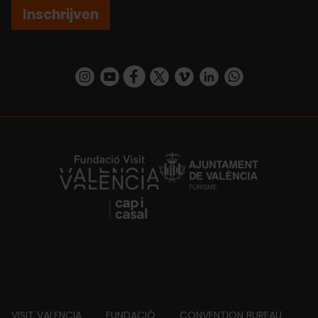
Inschrijven
https://www.instagram.com/visit_valencia/
https://www.youtube.com/user/Turisvalenc
https://www.facebook.com/VisitValenc
https://twitter.com/ValenciaSpan
https://vimeo.com/visitvalen
https://www.linkedin.com/company/turismo-valencia/
https://api.whatsapp.com/send/?
https://fundacion.visitvalencia.com/
VISIT VALENCIA
FUNDACIÓ
CONVENTION BUREAU