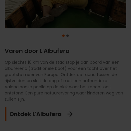
Varen door L'Albufera
Op slechts 10 km van de stad stap je aan boord van een
Geniet van de brede stadsstranden zoals Malvarrosa en
albuferenc (traditionele boot) voor een tocht over het
Patacona, met hun fijne zand en rustige zee. De ideale plek
grootste meer van Europa. Ontdek de fauna tussen de
waar kinderen onbezorgd kunnen spelen, voorzien van alle
rijstvelden en sluit de dag af met een authentieke
gemakken en talloze gezinsvriendelijke restaurants om de
Valenciaanse paella op de plek waar het recept ooit
mediterrane gastronomie te ontdekken.
ontstond. Een pure natuurervaring waar kinderen weg van
zullen zijn.
Ontspan
Ontdek L'Albufera