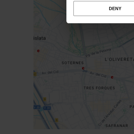
DENY
Close
sidebar
map
Get
your
location
Routebeschrijving