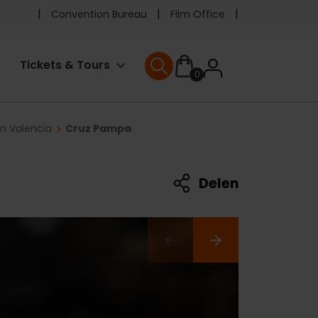
Pre
Convention Bureau
Film Office
header
User
Tickets & Tours
0
menu
User menu
accoun
in Valencia
Cruz Pampa
menu
Delen