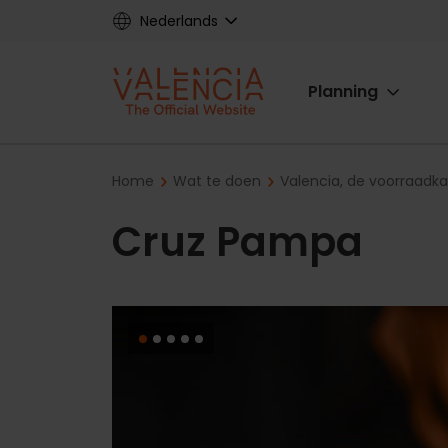
Skip
Nederlands
to
main
Main
content
Planning
navigat
Breadcrumb
Home
Wat te doen
Valencia, de voorraadk
Cruz Pampa