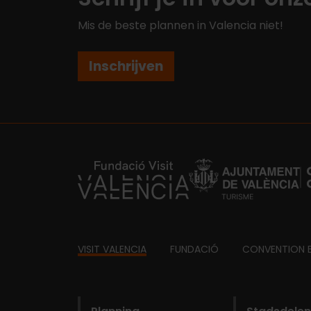
Mis de beste plannen in Valencia niet!
Inschrijven
https://fundacion.visitvalencia.com/
Footer
VISIT VALENCIA
FUNDACIÓ
CONVENTION 
domains