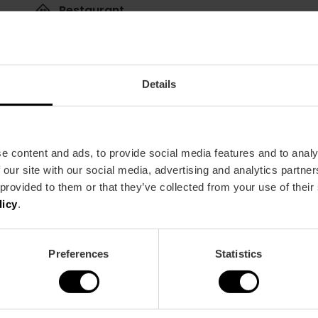
Restaurant
30
Details
e content and ads, to provide social media features and to analy
 our site with our social media, advertising and analytics partn
Metro
Bus
 provided to them or that they’ve collected from your use of their
L3,
L5,
L7,
L9,
L10
4,
10,
13,
24,
25,
40,
9
licy
.
95,
C2
Preferences
Statistics
a