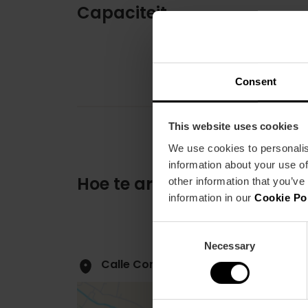
Capaciteit
Consent
This website uses cookies
We use cookies to personalis
information about your use of
Hoe te arriveren
other information that you’ve
information in our
Cookie Po
Consent
Necessary
Selection
Calle Conde Altea, 29 46005 Valènci