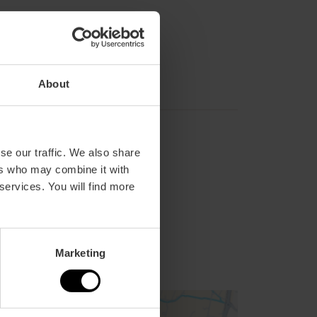
About
se our traffic. We also share
ers who may combine it with
 services. You will find more
2,
93,
Marketing