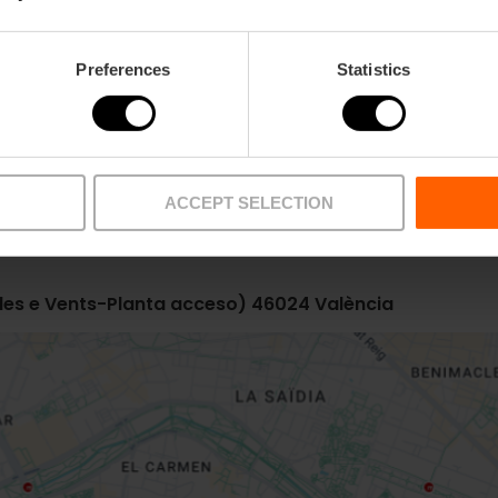
Preferences
Statistics
Metro
Bus
ACCEPT SELECTION
L6,
L8
19,
92,
95
Veles e Vents-Planta acceso) 46024 València