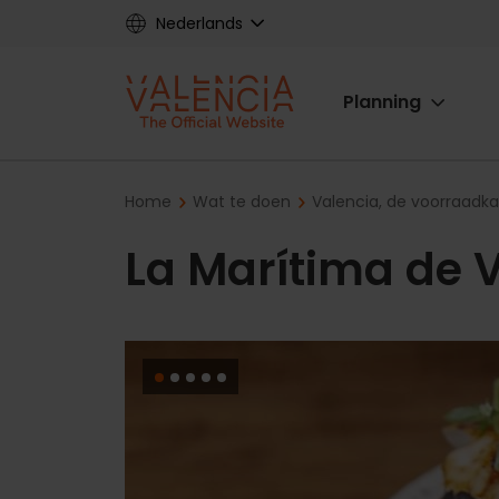
Skip
Nederlands
to
main
Main
content
Planning
navigat
Breadcrumb
Home
Wat te doen
Valencia, de voorraadk
La Marítima de V