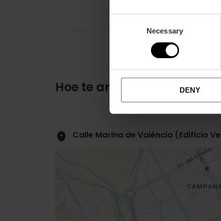
Consent
Necessary
Selection
Hoe te arriveren
DENY
Calle Marina de València (Edificio 