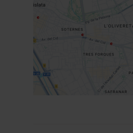
Close
sidebar
map
Get
your
location
Routebeschrijving