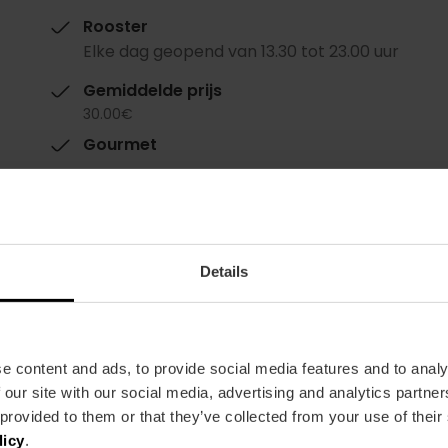
Rooster
Elke dag geopend van 13.30 tot 23.00 uur
Gemiddelde prijs
30.00€
Gourmet
Details
e content and ads, to provide social media features and to analy
Restaurant
 our site with our social media, advertising and analytics partn
200
 provided to them or that they’ve collected from your use of their
licy
.