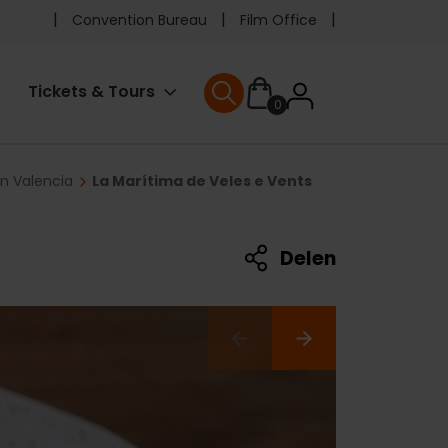
Pre
Convention Bureau
Film Office
header
User
Tickets & Tours
0
menu
User menu
accoun
in Valencia
La Marítima de Veles e Vents
menu
Delen