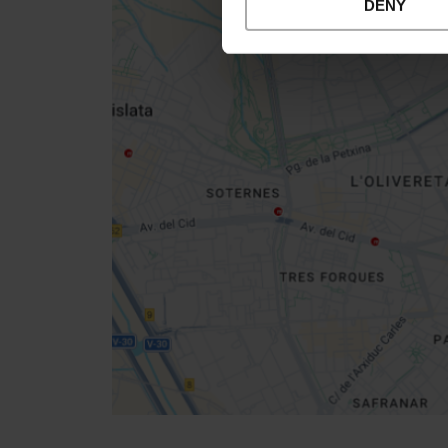
DENY
Close
sidebar
map
Get
your
location
Routebeschrijving