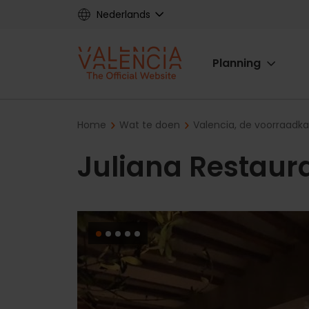
Skip
Nederlands
to
main
Main
content
Planning
navigat
Breadcrumb
Home
Wat te doen
Valencia, de voorraadk
Juliana Restaur