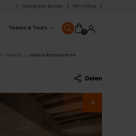
Pre
Convention Bureau
Film Office
header
User
Tickets & Tours
0
menu
User menu
accoun
in Valencia
Juliana Restaurante
menu
Delen