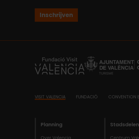
Inschrijven
https://fundacion.visitvalencia.com/
Footer
VISIT VALENCIA
FUNDACIÓ
CONVENTION 
domains
Planning
Stadsdelen
Over Valencia
Centrum Val