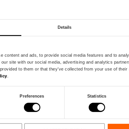
Restaurant
90
Details
e content and ads, to provide social media features and to analy
 our site with our social media, advertising and analytics partn
 provided to them or that they’ve collected from your use of their
licy
.
Metro
Bus
L1,
L2,
L3,
L5,
L9
60,
62,
63,
64,
92,
C
Preferences
Statistics
ència