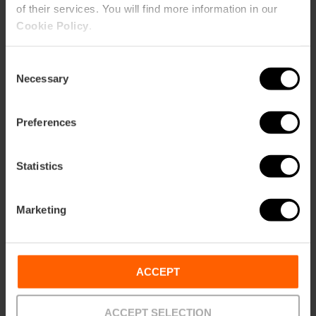
of their services. You will find more information in our
Cookie Policy
.
Hoe te arriveren
Consent
Metro
Necessary
Selection
L1,
L3,
L5,
L9
Bus
4,
6,
11,
16,
26,
31,
32,
70
Preferences
Statistics
Calle San Andrés, 4 46002 València
Marketing
ACCEPT
ACCEPT SELECTION