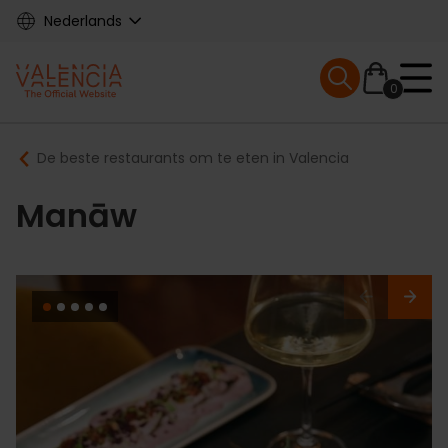
Skip
Nederlands
to
main
Mobile menu ex
content
0
Main
Breadcrumb
De beste restaurants om te eten in Valencia
navigation
Manāw