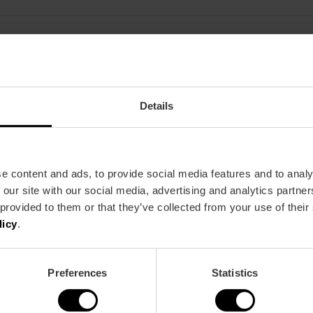
Restaurant
Details
60
e content and ads, to provide social media features and to analy
 our site with our social media, advertising and analytics partn
 provided to them or that they’ve collected from your use of their
licy
.
Bus
Preferences
Statistics
6,
14,
15,
19,
35,
40