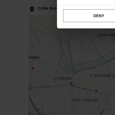
Calle Burriana, 3 46005 València
DENY
Close
sidebar
map
Get
your
location
Routebeschrijving