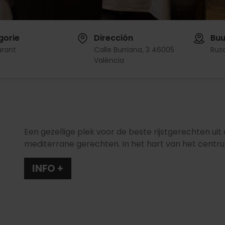
gorie
Dirección
Buu
urant
Calle Burriana, 3 46005
Ruz
València
Een gezellige plek voor de beste rijstgerechten ui
mediterrane gerechten. In het hart van het centr
INFO +