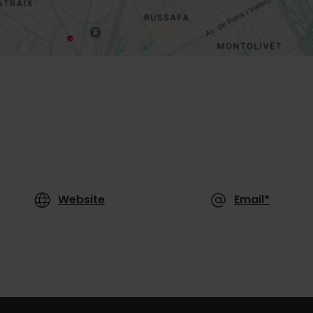
Website
Email*