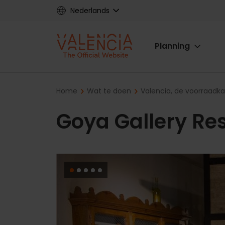
Skip
Nederlands
to
main
Main
content
Planning
navigat
Breadcrumb
Home
Wat te doen
Valencia, de voorraadk
Goya Gallery Re