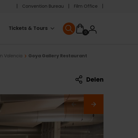
Pre
Convention Bureau
Film Office
header
User
Tickets & Tours
0
menu
User menu
accoun
in Valencia
Goya Gallery Restaurant
menu
Delen