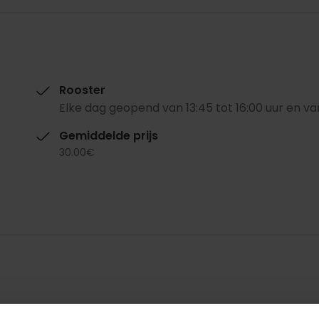
Rooster
Elke dag geopend van 13:45 tot 16:00 uur en va
Gemiddelde prijs
30.00€
Restaurant