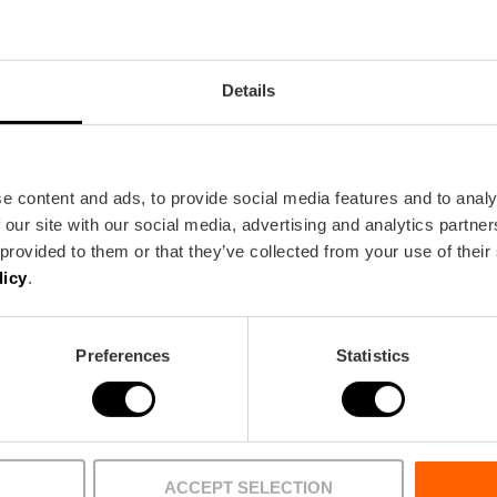
80
Details
e content and ads, to provide social media features and to analy
 our site with our social media, advertising and analytics partn
 provided to them or that they’ve collected from your use of their
Bus
licy
.
10,
12,
32,
80,
93
Preferences
Statistics
ACCEPT SELECTION