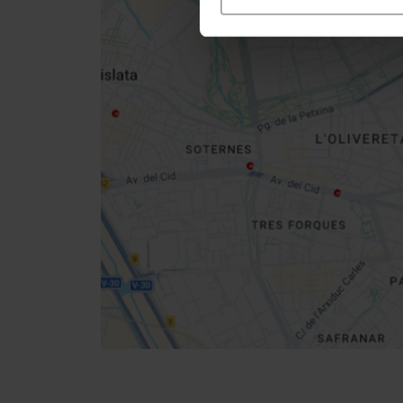
Close
sidebar
map
Get
your
location
Routebeschrijving