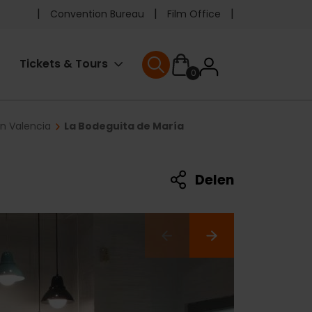
Pre
Convention Bureau
Film Office
header
User
Tickets & Tours
0
menu
User menu
accoun
in Valencia
La Bodeguita de María
menu
Delen