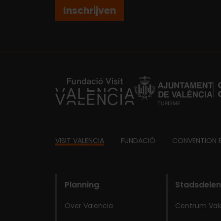
Inschrijven
https://fundacion.visitvalencia.com/
Footer
VISIT VALENCIA
FUNDACIÓ
CONVENTION 
domains
Planning
Stadsdelen
Over Valencia
Centrum Val