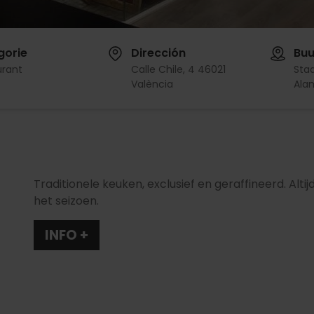
gorie
Dirección
Buu
urant
Calle Chile, 4 46021
Sta
València
Ala
Traditionele keuken, exclusief en geraffineerd. Al
het seizoen.
INFO +