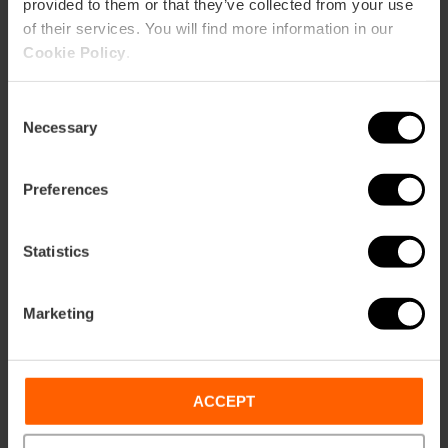
provided to them or that they’ve collected from your use
of their services. You will find more information in our
Cookie Policy
.
Valencia, je volgende uitje
Consent
Necessary
Selection
Download gratis je exclusieve gids voor
Valencia!
Preferences
Plan je je volgende uitje? Zoek niet verder. We hebben een
UNIEKE GIDS ontworpen zodat je de stad als een echte local
kunt ontdekken.
Statistics
Marketing
ACCEPT