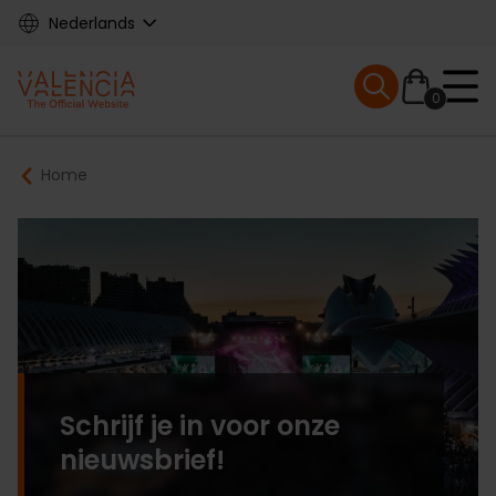
Skip
Nederlands
to
main
Mobile menu ex
content
0
Main
Breadcrumb
Home
navigation
Schrijf je in voor onze
nieuwsbrief!