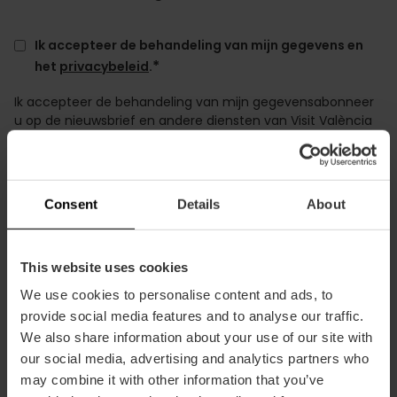
Ik accepteer de behandeling van mijn gegevens en
*
het
privacybeleid
.
Ik accepteer de behandeling van mijn gegevensabonneer
u op de nieuwsbrief en andere diensten van Visit València
te ontvangen. Visit València is verantwoordelijk voor het
verzamelen en verwerken van uw gegevens. De wettelijke
basis voor deze behandeling ligt in uw toestemming. Het is
niet de bedoeling dat uw gegevens aan derden worden
Consent
Details
About
overgedragen. We herinneren je eraan dat je het recht
hebt op toegang, rectificatie en verwijdering van je
persoonlijke gegevens, evenals andere rechten, zoals
This website uses cookies
uitgelegd in het
privacybeleid
.
We use cookies to personalise content and ads, to
provide social media features and to analyse our traffic.
We also share information about your use of our site with
our social media, advertising and analytics partners who
may combine it with other information that you’ve