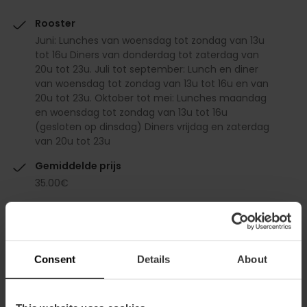
Rooster
Juni: Lunches van woensdag tot zondag van 13u
tot 16u Diners van donderdag tot zaterdag van
20u tot 23u. Juli tot september: Lunch en diner
van woensdag tot zondag van 13u tot 16u en van
20u tot 23u. Oktober tot mei: Lunches maandag
en woensdag tot zondag van 13u tot 16u
(gesloten op dinsdag) Diners vrijdag en zaterdag
van 20u tot 23u
Gemiddelde prijs
35.00€
Consent
Details
About
Diensten