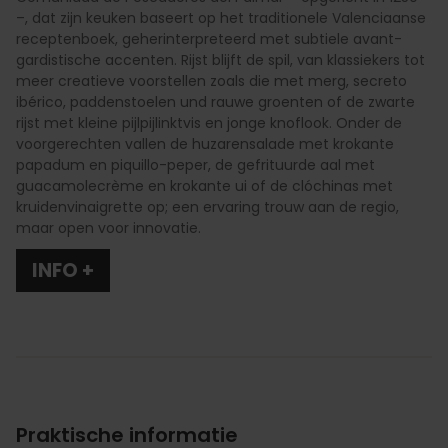
–, dat zijn keuken baseert op het traditionele Valenciaanse
receptenboek, geherinterpreteerd met subtiele avant-
gardistische accenten. Rijst blijft de spil, van klassiekers tot
meer creatieve voorstellen zoals die met merg, secreto
ibérico, paddenstoelen und rauwe groenten of de zwarte
rijst met kleine pijlpijlinktvis en jonge knoflook. Onder de
voorgerechten vallen de huzarensalade met krokante
papadum en piquillo-peper, de gefrituurde aal met
guacamolecrème en krokante ui of de clóchinas met
kruidenvinaigrette op; een ervaring trouw aan de regio,
maar open voor innovatie.
INFO +
Praktische informatie