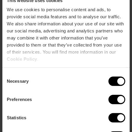
This website uses cookies
Terras / Balkon
We use cookies to personalise content and ads, to
provide social media features and to analyse our traffic.
We also share information about your use of our site with
our social media, advertising and analytics partners who
may combine it with other information that you’ve
provided to them or that they’ve collected from your use
of their services. You will find more information in our
Capaciteit
Cookie Policy
.
Restaurant
Consent
120
Necessary
Selection
Preferences
Statistics
Hoe te arriveren