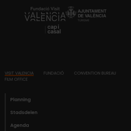
https://fundacion.visitvalencia.com/
Footer
VISIT VALENCIA
FUNDACIÓ
CONVENTION BUREAU
FILM OFFICE
domains
Planning
Stadsdelen
Agenda