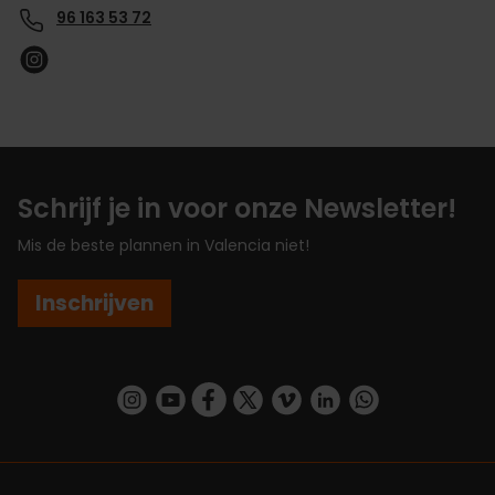
96 163 53 72
Schrijf je in voor onze Newsletter!
Mis de beste plannen in Valencia niet!
Inschrijven
https://www.instagram.com/visit_valencia/
https://www.youtube.com/user/Turisvalenc
https://www.facebook.com/VisitValenc
https://twitter.com/ValenciaSpan
https://vimeo.com/visitvalen
https://www.linkedin.com/company/turismo-valencia/
https://api.whatsapp.com/send/?