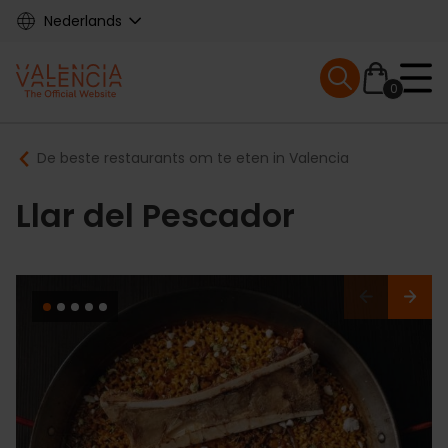
Skip
Nederlands
to
main
Mobile menu ex
content
0
Main
Breadcrumb
De beste restaurants om te eten in Valencia
navigation
Llar del Pescador