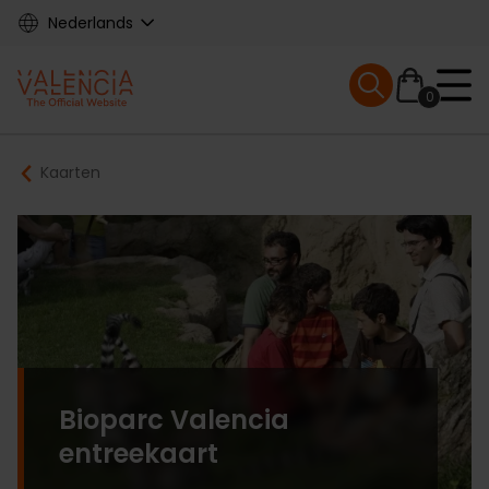
Skip
Nederlands
to
main
Mobile menu ex
content
0
Main
Breadcrumb
Kaarten
navigation
Bioparc Valencia
entreekaart