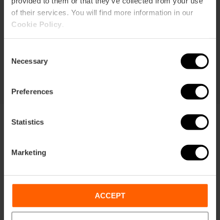
provided to them or that they’ve collected from your use
of their services. You will find more information in our
Duur: 72h
Cookie Policy
.
Vervoer
Consent
€ 105,63
Necessary
Vanaf
€ 113,75
Selection
Preferences
Statistics
Marketing
Voorwaarden
Aanbiedingen
FAQs
ACCEPT