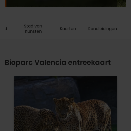
Stad van 
Card
Kaarten
Rondleidingen
Kunsten
Bioparc Valencia entreekaart