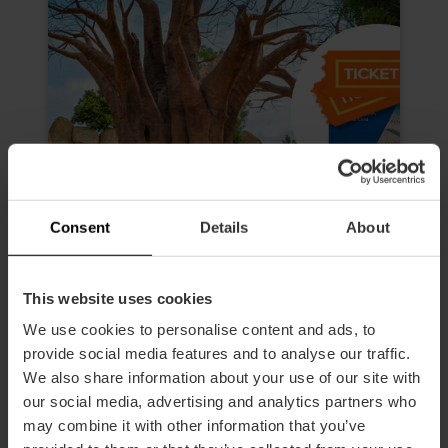
Consent
Details
About
This website uses cookies
We use cookies to personalise content and ads, to
Valencia Tourist Card 72 uur en
toegang tot Oceanogràfic,
provide social media features and to analyse our traffic.
Wetenschapsmuseum, Hemisfèric
We also share information about your use of our site with
en Bioparc
our social media, advertising and analytics partners who
may combine it with other information that you’ve
4.9
- 618 beoordelingen