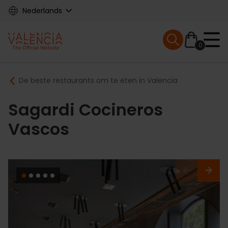
Skip
Nederlands
to
main
Mobile menu ex
content
0
Main
Breadcrumb
De beste restaurants om te eten in Valencia
navigation
Sagardi Cocineros
Vascos