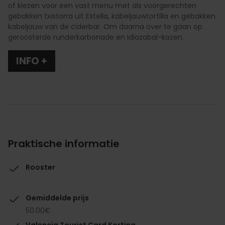
of kiezen voor een vast menu met als voorgerechten
gebakken txistorra uit Estella, kabeljauwtortilla en gebakken
kabeljauw van de ciderbar. Om daarna over te gaan op
geroosterde runderkarbonade en Idiazabal-kazen.
INFO +
Praktische informatie
Rooster
.
Gemiddelde prijs
50.00€
Valencia Tourist Card Korting