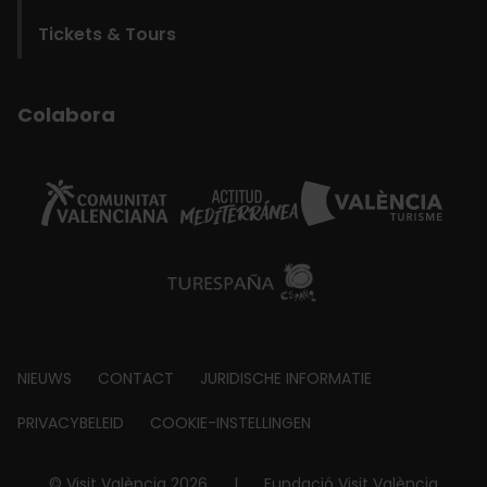
Tickets & Tours
Colabora
Footer
NIEUWS
CONTACT
JURIDISCHE INFORMATIE
about
PRIVACYBELEID
COOKIE-INSTELLINGEN
© Visit València 2026
|
Fundació Visit València