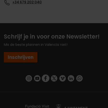
+34 679 202 040
Schrijf je in voor onze Newsletter!
Mis de beste plannen in Valencia niet!
Inschrijven
https://www.instagram.com/visit_valencia/
https://www.youtube.com/user/Turisvalenc
https://www.facebook.com/VisitValenc
https://twitter.com/ValenciaSpan
https://vimeo.com/visitvalen
https://www.linkedin.com/company/turismo-valencia/
https://api.whatsapp.com/send/?