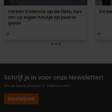
Verken Valencia op de fiets; tips
De be
om op eigen houtje op pad te
gaan
Schrijf je in voor onze Newsletter!
Mis de beste plannen in Valencia niet!
Inschrijven