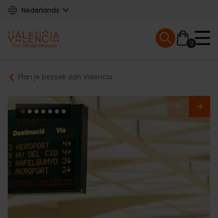
Skip
Nederlands
to
main
Mobile menu ex
content
0
Main
Breadcrumb
Plan je bezoek aan Valencia
navigation