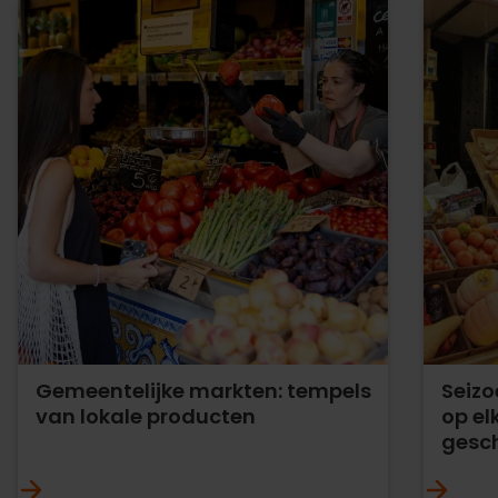
Gemeentelijke markten: tempels
Seizo
van lokale producten
op e
gesch