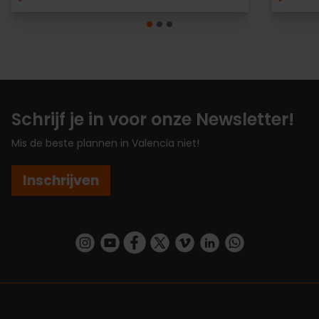
Schrijf je in voor onze Newsletter!
Mis de beste plannen in Valencia niet!
Inschrijven
https://www.instagram.com/visit_valencia/
https://www.youtube.com/user/Turisvalenc
https://www.facebook.com/VisitValenc
https://twitter.com/ValenciaSpan
https://vimeo.com/visitvalen
https://www.linkedin.com/company/turismo-valencia/
https://api.whatsapp.com/send/?