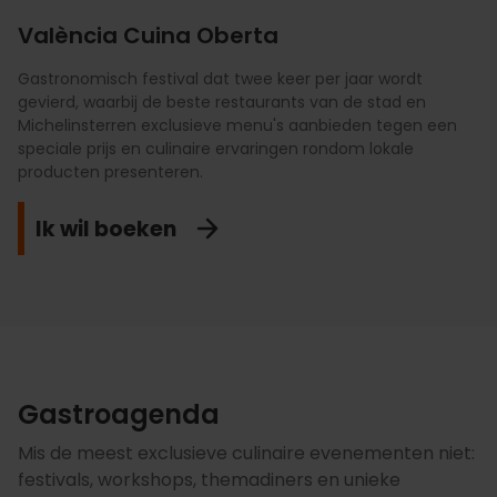
València Cuina Oberta
Gastronomisch festival dat twee keer per jaar wordt
Elke 20 september viert Valencia Wereld Paelladag met
Een festival dat gastronomie en cultuur verenigt op unieke
gevierd, waarbij de beste restaurants van de stad en
internationale chef-koks die strijden om de beste paella
locaties zoals musea en kunstgalerieën. Toonaangevende
Michelinsterren exclusieve menu's aanbieden tegen een
ter wereld te koken. En het leukste is dat je het live kunt
chef-koks creëren culinaire ervaringen met
speciale prijs en culinaire ervaringen rondom lokale
zien. Een wereldwijd evenement dat dit gerecht erkent als
wijnarrangementen, showcookings en culturele bezoeken.
producten presenteren.
een symbool van cultuur en verbondenheid.
Ik doe mee!
Ik wil boeken
Laten we het vieren!
Gastroagenda
Mis de meest exclusieve culinaire evenementen niet:
festivals, workshops, themadiners en unieke