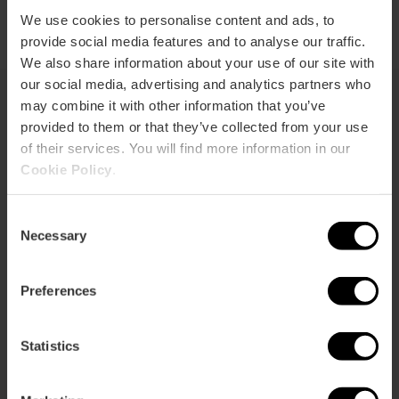
We use cookies to personalise content and ads, to
provide social media features and to analyse our traffic.
We also share information about your use of our site with
our social media, advertising and analytics partners who
may combine it with other information that you’ve
provided to them or that they’ve collected from your use
Grote gastronomische
of their services. You will find more information in our
evenementen
Cookie Policy
.
Valencia is het podium voor grote
gastronomische evenementen waar
Consent
Necessary
de lokale keuken de hoofdrol speelt.
Selection
Festivals, wedstrijden en unieke
ervaringen die chef-koks, lokale
Preferences
producten en traditie
samenbrengen om het beste van de
gastronomie te bieden.
Statistics