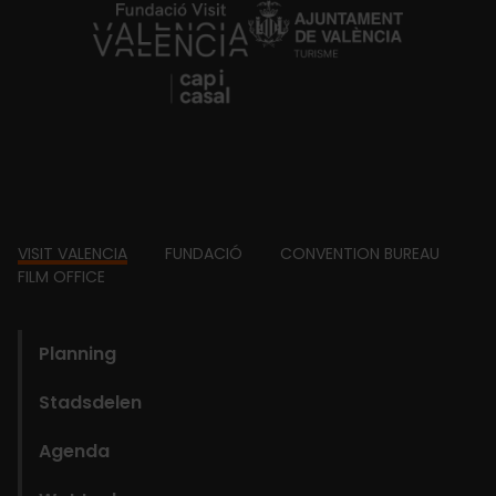
https://fundacion.visitvalencia.com/
Footer
VISIT VALENCIA
FUNDACIÓ
CONVENTION BUREAU
FILM OFFICE
domains
Planning
Stadsdelen
Agenda