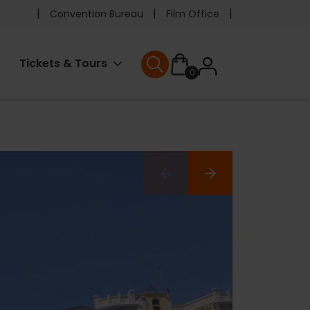
Pre
Convention Bureau
Film Office
header
User
Tickets & Tours
0
menu
User menu
accoun
menu