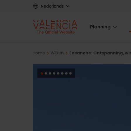
Skip
Nederlands
to
main
Main
content
Planning
navigat
Breadcrumb
Home
Wijken
Ensanche: Ontspanning, wi