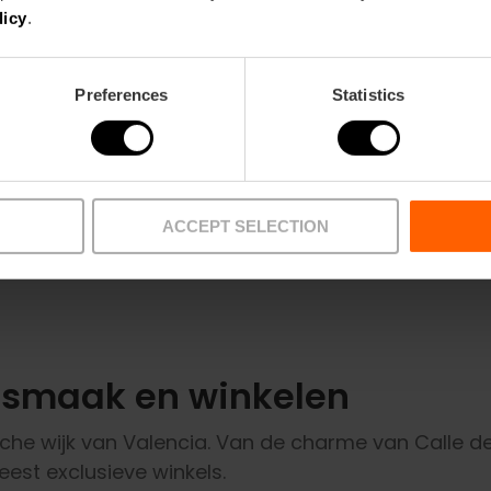
sinaasappels, de keramische mozaïeken en de
licy
.
e
centrale ligging naast het stadhuis en de arena
e.
maken het een echte blikvanger.
Preferences
Statistics
Bekijk meer
ACCEPT SELECTION
, smaak en winkelen
he wijk van Valencia. Van de charme van Calle de
est exclusieve winkels.