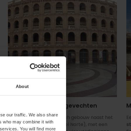
About
Arena Voor Stierengevechten
M
se our traffic. We also share
Imposant neoclassicistisch gebouw naast het
Ee
ers who may combine it with
Noordstation (Estación del Norte), met een
s
 services. You will find more