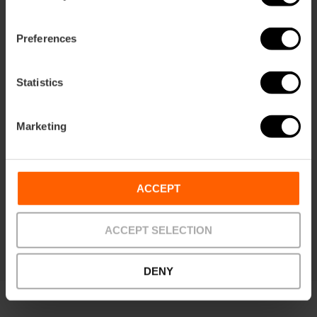
Preferences
Beleef de Paella Experience: leer
Statistics
koken zoals wij
5
- 2 beoordelingen
Marketing
10% Korting VLC Tourist Card
Duur: 2h 30m
ACCEPT
€ 62,00
Vanaf
ACCEPT SELECTION
DENY