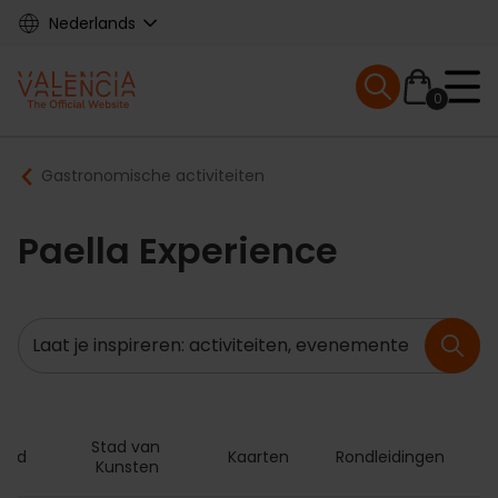
Skip
Nederlands
to
main
Mobile menu ex
content
0
Main
Breadcrumb
Gastronomische activiteiten
navigation
Paella Experience
Zoeken
Stad van 
Card
Kaarten
Rondleidingen
Kunsten