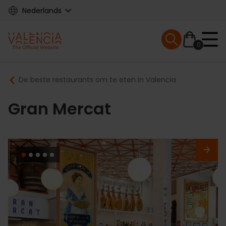
Skip
Nederlands
to
main
Mobile menu ex
content
0
Main
Breadcrumb
De beste restaurants om te eten in Valencia
navigation
Gran Mercat