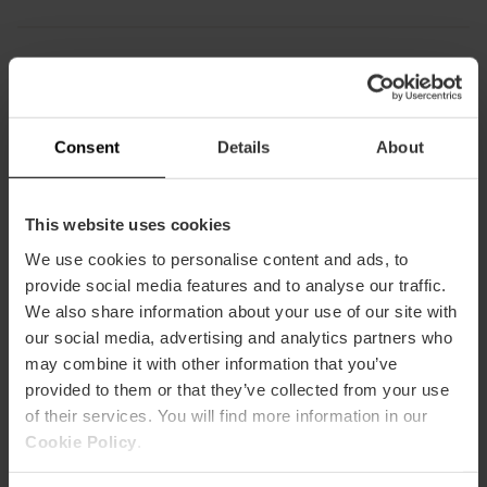
Capaciteit
Consent
Details
About
Restaurant
120
This website uses cookies
We use cookies to personalise content and ads, to
provide social media features and to analyse our traffic.
We also share information about your use of our site with
our social media, advertising and analytics partners who
Hoe te arriveren
may combine it with other information that you’ve
provided to them or that they’ve collected from your use
of their services. You will find more information in our
Metro
Cookie Policy
.
L1,
L3
Bus