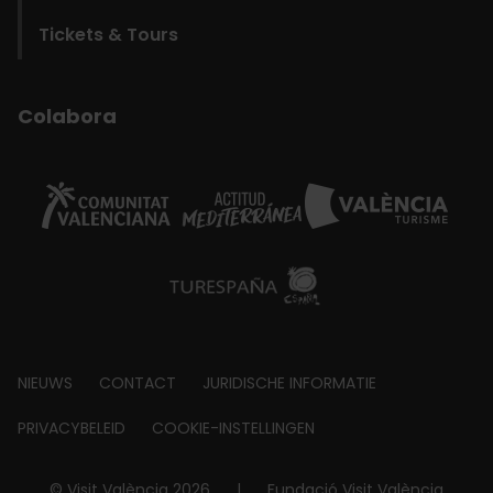
Tickets & Tours
Colabora
Footer
NIEUWS
CONTACT
JURIDISCHE INFORMATIE
about
PRIVACYBELEID
COOKIE-INSTELLINGEN
© Visit València 2026
|
Fundació Visit València