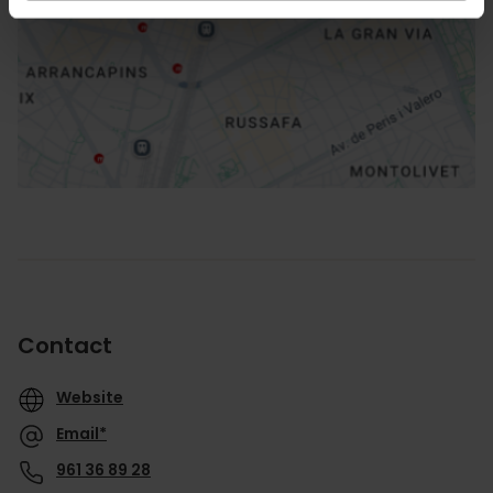
Routebeschrijving
Contact
Website
Email*
961 36 89 28