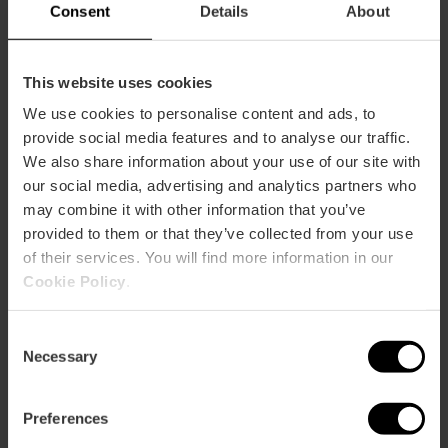
Van 07.30 tot 11.00 uur en van 12.00 tot 00.00 uur
Consent
Details
About
This website uses cookies
We use cookies to personalise content and ads, to
provide social media features and to analyse our traffic.
We also share information about your use of our site with
Hoe te arriveren
our social media, advertising and analytics partners who
may combine it with other information that you’ve
Bus
provided to them or that they’ve collected from your use
C1,
11,
28,
80,
95
of their services. You will find more information in our
Cookie Policy
.
Calle Blanquerias, 4 46003 València
Consent
Necessary
Selection
Preferences