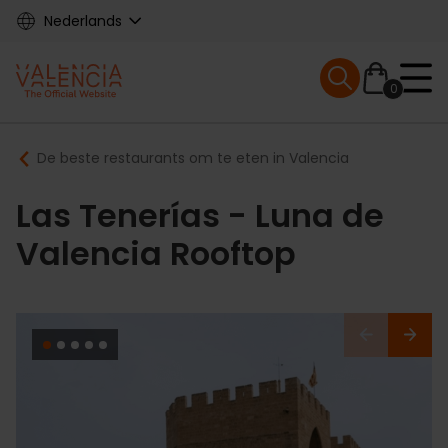
Skip
Nederlands
to
main
Mobile menu ex
content
0
Main
Breadcrumb
De beste restaurants om te eten in Valencia
navigation
Las Tenerías - Luna de
Valencia Rooftop