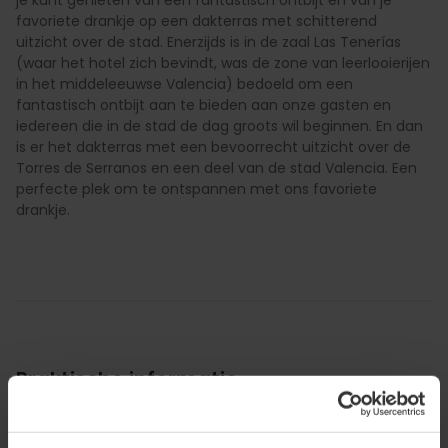
favoriete drankje op een dakterras met schitterend
uitzicht over de stad. Enerzijds is in de zaal Las Tenerías
(waar het hotel zich bevindt, was de zone van leerlooierijen
in het middeleeuwse Valencia) bedoeld om een
fantastisch ontbijt aan te bieden aan onze gasten en
iedereen die in de stad de dag groots wil beginnen. En dan
is er het dakterras met een bevoorrecht uitzicht over de
Torres de Serranos en een deel van de stad Valencia. Een
perfecte plek om te ontspannen met ons favoriete
drankje.
Praktische informatie
Rooster