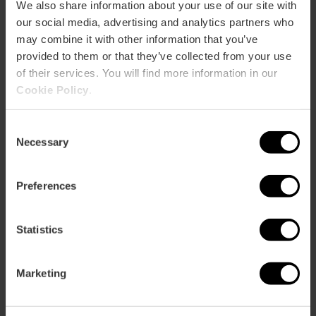
We also share information about your use of our site with
our social media, advertising and analytics partners who
Restaurant
may combine it with other information that you’ve
60
provided to them or that they’ve collected from your use
of their services. You will find more information in our
Cookie Policy
.
Consent
Necessary
Selection
Hoe te arriveren
Preferences
Metro
L3,
L5,
L7,
L9
Statistics
Bus
92,
93,
C2
Marketing
Calle Conde de Salvatierra, 39 46004 València