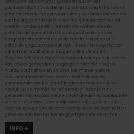
restaurant een contrast oproepen tussen het
gastronomische voorstel en de context waarin het wordt
genoten, waarbij de samensmelting van beide elementen
een belangrijk onderdeel is van het concept dat het wil
creëren. Onder de delicatessen die kunnen worden
genoten zijn gerechten uit onze geschiedenis zoals
casquería, stoofschotels zoals cocido, uiensoep of all i
pebre de anguila, maar ook rijst-, vlees- en visgerechten
bereid met traditionele huisgemaakte recepten.
Ongetwijfeld een echt eerlijk aanbod, waarmee de erfenis
van zoveel generaties voorgangers naar het hoogste
niveau wordt getild. En op dezelfde manier waarop
iconische recepten van onze meest traditionele
gastronomie worden gered, leggen de makers ook de
nadruk op de mythische “sobremesa”, waar je kunt
genieten van exquise likeuren, zoetigheden en snoepgoed
die een interessant samenzijn waard zijn, rond een tafel
waar de privacy van de klant voorop staat en waar je kunt
genieten van een rustige en goed gezoneerde ruimte.
INFO +