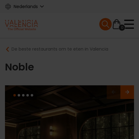
Skip
Nederlands
to
main
Mobile menu ex
content
0
Main
Breadcrumb
De beste restaurants om te eten in Valencia
navigation
Noble