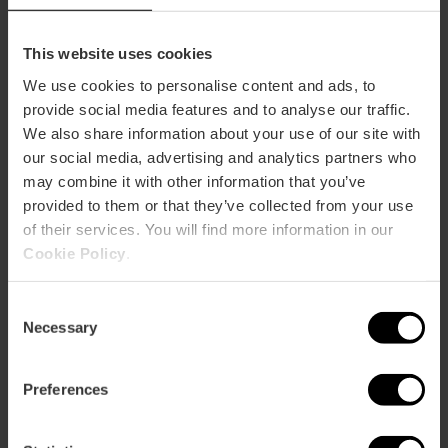
Gemiddelde prijs
190.00€
This website uses cookies
Gourmet
We use cookies to personalise content and ads, to
provide social media features and to analyse our traffic.
We also share information about your use of our site with
our social media, advertising and analytics partners who
may combine it with other information that you’ve
provided to them or that they’ve collected from your use
of their services. You will find more information in our
Capaciteit
Cookie Policy
.
Restaurant
Consent
55
Necessary
Selection
Preferences