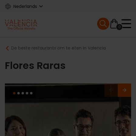
Skip
Nederlands
to
main
Mobile menu ex
content
0
Main
Breadcrumb
De beste restaurants om te eten in Valencia
navigation
Flores Raras