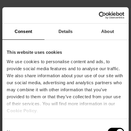
Capaciteit
Restaurant
Consent
Details
About
100
This website uses cookies
We use cookies to personalise content and ads, to
provide social media features and to analyse our traffic.
We also share information about your use of our site with
Hoe te arriveren
our social media, advertising and analytics partners who
may combine it with other information that you’ve
Metro
provided to them or that they’ve collected from your use
L3,
L9
of their services. You will find more information in our
Cookie Policy
.
Bus
70
Consent