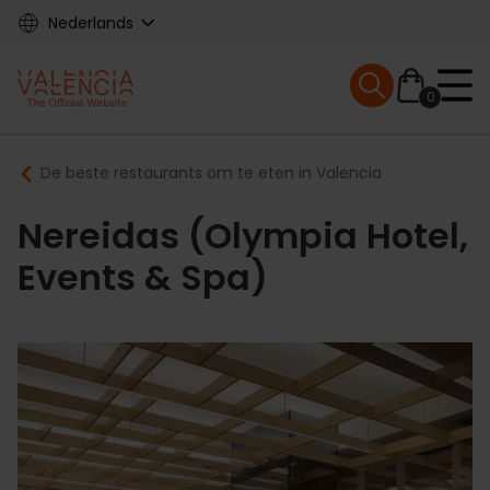
Skip
Nederlands
to
main
Mobile menu ex
content
0
Main
Breadcrumb
De beste restaurants om te eten in Valencia
navigation
Nereidas (Olympia Hotel,
Events & Spa)