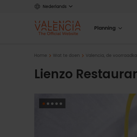
Skip
Nederlands
to
main
Main
content
Planning
navigat
Breadcrumb
Home
Wat te doen
Valencia, de voorraadk
Lienzo Restaura