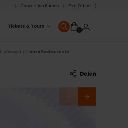
Pre
Convention Bureau
Film Office
header
User
Tickets & Tours
0
menu
User menu
accoun
in Valencia
Lienzo Restaurante
menu
Delen