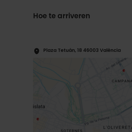
Hoe te arriveren
Plaza Tetuán, 18 46003 València
Close
sidebar
map
Get
your