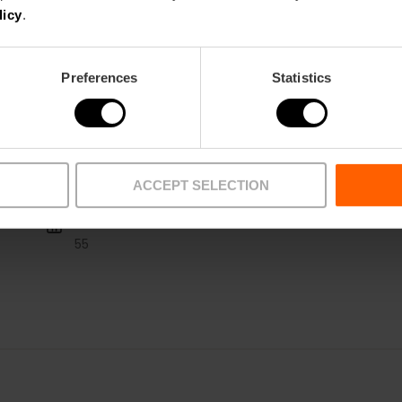
licy
.
Gourmet
Preferences
Statistics
ACCEPT SELECTION
Restaurant
55