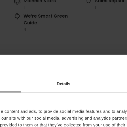
Michelin Stars
Soles Repsol
1
1
We’re Smart Green
Guide
4
Details
Rooster
Van woensdag tot zaterdag van 13u30 tot 15u e
tot 15:00
e content and ads, to provide social media features and to analy
Gemiddelde prijs
 our site with our social media, advertising and analytics partn
100.00€
 provided to them or that they’ve collected from your use of their