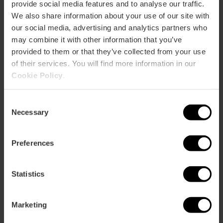
provide social media features and to analyse our traffic.
Capaciteit
We also share information about your use of our site with
our social media, advertising and analytics partners who
Restaurant
may combine it with other information that you’ve
55
provided to them or that they’ve collected from your use
of their services. You will find more information in our
Cookie Policy
.
Consent
Necessary
Selection
Hoe te arriveren
Preferences
Metro
L4,
L5,
L6,
L8
Statistics
Bus
19,
92
Marketing