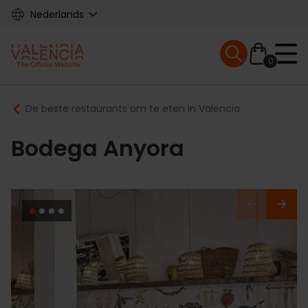
Skip
Nederlands
to
main
Mobile menu ex
content
0
Main
Breadcrumb
De beste restaurants om te eten in Valencia
navigation
Bodega Anyora