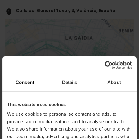
Calle del General Tovar, 3, València, España
ose
ebar
Consent
Details
About
p
Activar mapa
r
ation
This website uses cookies
We use cookies to personalise content and ads, to
provide social media features and to analyse our traffic.
We also share information about your use of our site with
our social media, advertising and analytics partners who