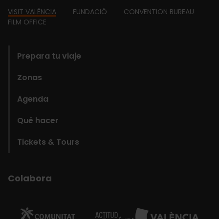
Footer
VISIT VALÈNCIA
FUNDACIÓ
CONVENTION BUREAU
FILM OFFICE
domains
Prepara tu viaje
Zonas
Agenda
Qué hacer
Tickets & Tours
Colabora