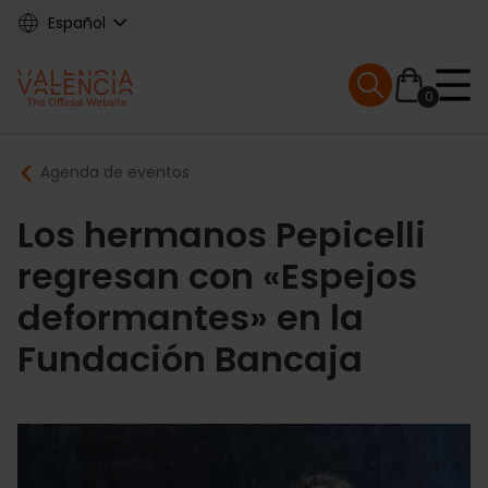
Skip
Español
to
main
Mobile menu ex
content
0
Main
Breadcrumb
Agenda de eventos
navigation
Los hermanos Pepicelli
regresan con «Espejos
deformantes» en la
Fundación Bancaja