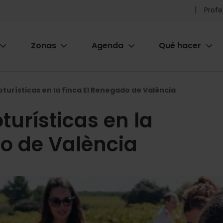
Pr
Profe
he
Zonas
Agenda
Qué hacer
m
ion
turísticas en la finca El Renegado de València
turísticas en la
do de València