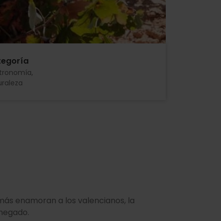
egoría
tronomía
uraleza
 más enamoran a los valencianos, la
enegado.