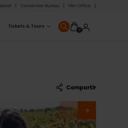
e
sional
Convention Bureau
Film Office
ader
User
Tickets & Tours
0
enu
User menu
accoun
menu
Compartir