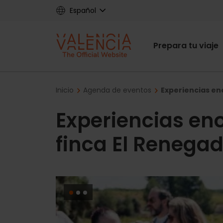
Skip
Español
to
main
Main
content
Prepara tu viaje
navigat
Breadcrumb
Inicio
Agenda de eventos
Experiencias eno
Experiencias eno
finca El Renega