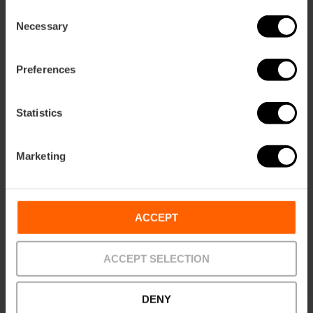
Email*
Consent
Necessary
Selection
Preferences
Statistics
Contenido de la visita guiada
Marketing
Un refugio de la Guerra Civil
La fábrica fue incautada y pasó a producir munición en
forma de bombas de mortero y granadas. Se convirtió
pues, en un objetivo militar por parte de los sublevados y
ACCEPT
los bombardeos de la aviación italiana que tuvieron lugar
en la ciudad de Valencia, sobre todo, entre 1937 y 1938. Es
precisamente en ese momento cuando se construye este
ACCEPT SELECTION
refugio antiaéreo de tipo fabril.
Una bodega medieval
DENY