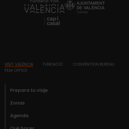
https://fundacion.visitvalencia.com/
Footer
VISIT VALÈNCIA
FUNDACIÓ
CONVENTION BUREAU
FILM OFFICE
domains
Prepara tu viaje
Zonas
Agenda
Qué hacer