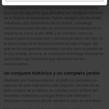
Para hablar de esta bodega tenemos que nombrar la
antigua alquería de Comeig bajo la que se encontraba.
Este tipo de alquerías que jalonaban los antiguos caminos
de la huerta de Marxalenes, fueron testigos del desarrollo
industrial y del crecimiento de la ciudad. La bodega
subterránea, está datada en una reforma realizada en la
alquería en torno al año 1500 y se concibió como un
espacio para la producción y almacenamiento de vino. En
la planta baja de la alquería estaba situado el lagar, del
que se ha recuperado una balsa circular para el pisado de
la uva. Debajo de esta, se construyó la bodega fácilmente
apreciable bajo la bóveda que apareció tras las
excavaciones.
Un conjunto histórico y un completo jardín
Diseñado por Gustavo Marina, el jardín se considera un
espacio de arte más dentro del conjunto. Ubicado en el
patio trasero de la fábrica se concibe como el final del
recorrido museístico, un lugar íntimo de reflexión y
descanso necesarios donde asimilar lo visto en el interior.