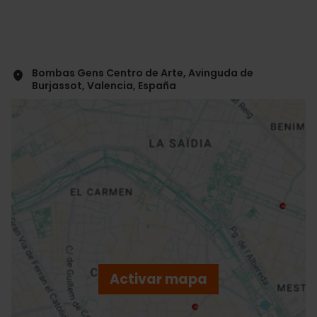
Bombas Gens Centro de Arte, Avinguda de
Burjassot, Valencia, España
ose
ebar
p
Activar mapa
r
ation