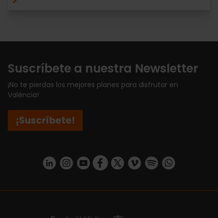
Suscríbete a nuestra Newsletter
¡No te pierdas los mejores planes para disfrutar en
València!
¡Suscríbete!
https://www.linkedin.com/company/turismo-valencia/mycompany/
https://www.instagram.com/visit_valencia/
https://www.youtube.com/user/Turisvale
https://www.facebook.com/turismov
https://twitter.com/Valenciatu
https://vimeo.com/visitva
https://open.spotif
https://api.whatsapp.com/se