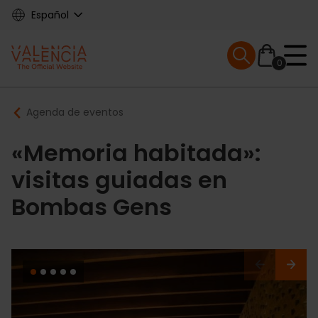
Skip
Español
to
main
Mobile menu ex
content
0
Main
Breadcrumb
Agenda de eventos
navigation
«Memoria habitada»:
visitas guiadas en
Bombas Gens