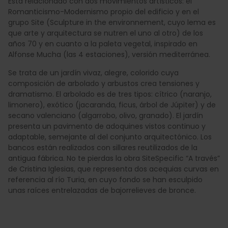
Está relacionado con dos movimientos artísticos: el
Romanticismo-Modernismo propio del edificio y en el
grupo Site (Sculpture in the environnement, cuyo lema es
que arte y arquitectura se nutren el uno al otro) de los
años 70 y en cuanto a la paleta vegetal, inspirado en
Alfonse Mucha (las 4 estaciones), versión mediterránea.
Se trata de un jardín vivaz, alegre, colorido cuya
composición de arbolado y arbustos crea tensiones y
dramatismo. El arbolado es de tres tipos: cítrico (naranjo,
limonero), exótico (jacaranda, ficus, árbol de Júpiter) y de
secano valenciano (algarrobo, olivo, granado). El jardín
presenta un pavimento de adoquines vistos continuo y
adaptable, semejante al del conjunto arquitectónico. Los
bancos están realizados con sillares reutilizados de la
antigua fábrica. No te pierdas la obra SiteSpecific “A través”
de Cristina Iglesias, que representa dos acequias curvas en
referencia al río Turia, en cuyo fondo se han esculpido
unas raíces entrelazadas de bajorrelieves de bronce.