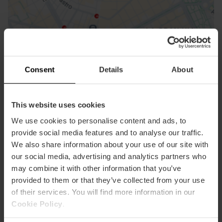
Cómo llegar
Consent
Details
About
This website uses cookies
We use cookies to personalise content and ads, to
provide social media features and to analyse our traffic.
We also share information about your use of our site with
our social media, advertising and analytics partners who
may combine it with other information that you’ve
provided to them or that they’ve collected from your use
of their services. You will find more information in our
Contacto
Cookie Policy
.