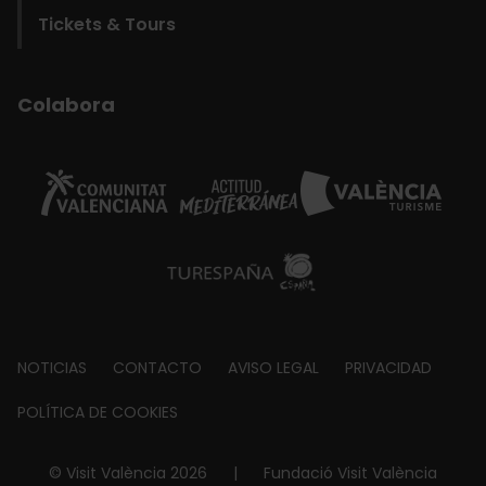
Tickets & Tours
Colabora
Footer
NOTICIAS
CONTACTO
AVISO LEGAL
PRIVACIDAD
about
POLÍTICA DE COOKIES
© Visit València 2026
|
Fundació Visit València