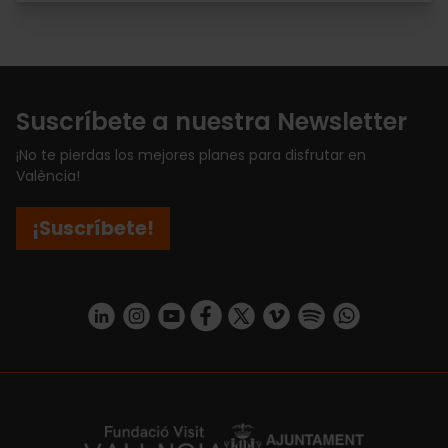
Suscríbete a nuestra Newsletter
¡No te pierdas los mejores planes para disfrutar en
València!
¡Suscríbete!
https://www.linkedin.com/company/turismo-valencia/mycompany/
https://www.instagram.com/visit_valencia/
https://www.youtube.com/user/Turisvale
https://www.facebook.com/turismov
https://twitter.com/Valenciatu
https://vimeo.com/visitva
https://open.spotif
https://api.whatsapp.com/se