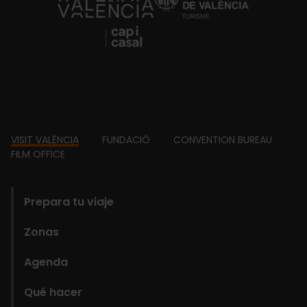
https://fundacion.visitvalencia.com/
Footer
VISIT VALÈNCIA
FUNDACIÓ
CONVENTION BUREAU
FILM OFFICE
domains
Prepara tu viaje
Zonas
Agenda
Qué hacer