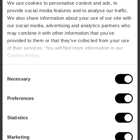
We use cookies to personalise content and ads, to
Bus
provide social media features and to analyse our traffic.
4,
6,
8,
10,
11,
16,
26,
28,
31,
32,
70,
71,
81,
C1
We also share information about your use of our site with
our social media, advertising and analytics partners who
may combine it with other information that you’ve
provided to them or that they’ve collected from your use
of their services. You will find more information in our
Cookie Policy
.
Palacio de Valeriola, C. del Mar, Valencia, España
Consent
Necessary
Selection
Preferences
Statistics
ose
ebar
Marketing
p