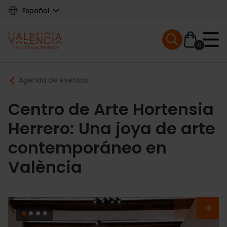
Skip
Español
to
main
Mobile menu ex
content
0
Main
Breadcrumb
Agenda de eventos
navigation
Centro de Arte Hortensia
Herrero: Una joya de arte
contemporáneo en
València