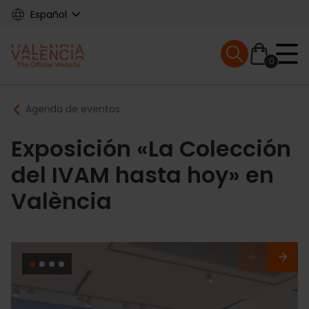
Skip
Español
to
main
Mobile menu ex
content
0
Main
Breadcrumb
Agenda de eventos
navigation
Exposición «La Colección
del IVAM hasta hoy» en
València