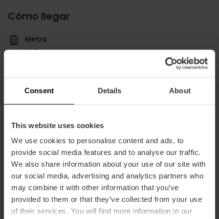
Cómo llegar
Metro
L1,
L2
Bus
28,
79,
80,
94,
95,
C1
Consent
Details
About
This website uses cookies
We use cookies to personalise content and ads, to
118 Carrer de Guillem de Castro, València, 46003
provide social media features and to analyse our traffic.
We also share information about your use of our site with
our social media, advertising and analytics partners who
may combine it with other information that you’ve
provided to them or that they’ve collected from your use
of their services. You will find more information in our