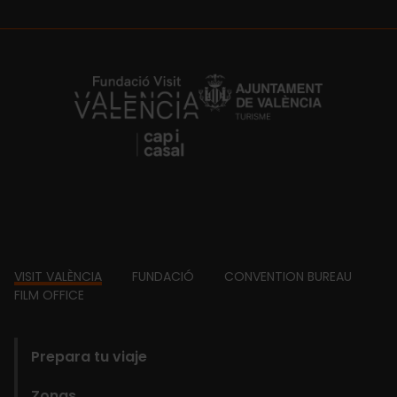
https://fundacion.visitvalencia.com/
Footer
VISIT VALÈNCIA
FUNDACIÓ
CONVENTION BUREAU
FILM OFFICE
domains
Prepara tu viaje
Zonas