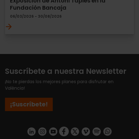
Exposición de Antoni Tàpies en la
Fundación Bancaja
06/03/2026 - 30/08/2026
Suscríbete a nuestra Newsletter
¡No te pierdas los mejores planes para disfrutar en
València!
¡Suscríbete!
https://www.linkedin.com/company/turismo-valencia/mycompany/
https://www.instagram.com/visit_valencia/
https://www.youtube.com/user/Turisvale
https://www.facebook.com/turismov
https://twitter.com/Valenciatu
https://vimeo.com/visitva
https://open.spotif
https://api.whatsapp.com/se