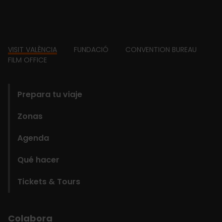
Footer
VISIT VALÈNCIA
FUNDACIÓ
CONVENTION BUREAU
FILM OFFICE
domains
Prepara tu viaje
Zonas
Agenda
Qué hacer
Tickets & Tours
Colabora