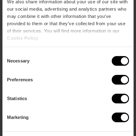
We also share information about your use of our site with
our social media, advertising and analytics partners who
may combine it with other information that you’ve
provided to them or that they’ve collected from your use
of their services. You will find more information in our
Información práctica
Cookie Policy
.
Fecha
Consent
13/05/2026 - 30/12/2026
Necessary
Selection
Horarios
Consultar cada evento.
Preferences
Statistics
Marketing
También te puede interesar