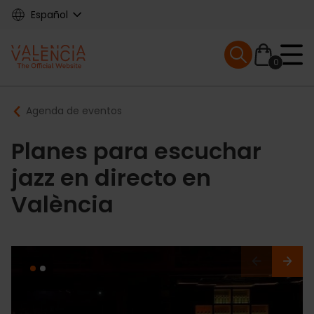
Skip
Español
to
main
Mobile menu ex
content
0
Main
Breadcrumb
Agenda de eventos
navigation
Planes para escuchar
jazz en directo en
València