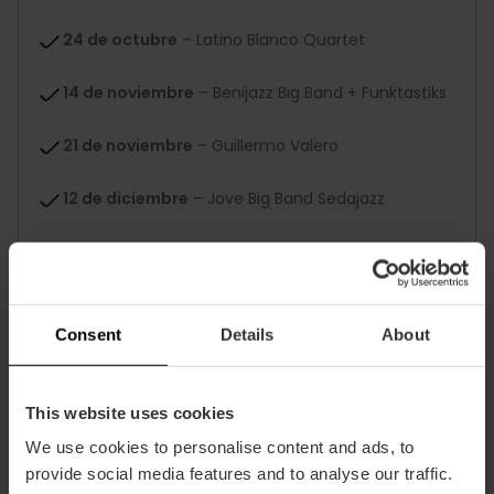
24 de octubre
– Latino Blanco Quartet
14 de noviembre
– Benijazz Big Band + Funktastiks
21 de noviembre
– Guillermo Valero
12 de diciembre
– Jove Big Band Sedajazz
26 de diciembre
– Sedajazz Latin Sextet
Quiero mi entrada
Consent
Details
About
This website uses cookies
We use cookies to personalise content and ads, to
provide social media features and to analyse our traffic.