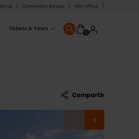
e
sional
Convention Bureau
Film Office
ader
User
Tickets & Tours
0
enu
User menu
accoun
menu
Compartir