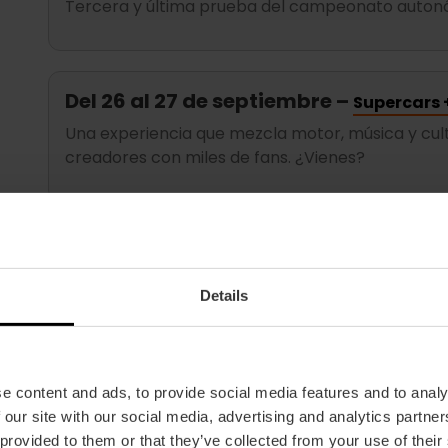
Tercera y última prueba del campeonato autonó
Del 26 al 27 de septiembre –
Supercars
Una experiencia que mezcla motor, música y cul
creadores con miles de fans. ¿Vienes?
Del 27 al 29 de noviembre –
Gran Premio
El gran cierre del año. MotoGP vuelve a decidir t
Details
el Circuit Ricardo Tormo en el centro del motoci
Vamos, que si te gusta el motor y te apetece vivir
e content and ads, to provide social media features and to analy
del Circuit Ricardo Tormo viene cargado de pla
 our site with our social media, advertising and analytics partn
 provided to them or that they’ve collected from your use of their