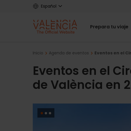
Skip
Español
to
main
Main
content
Prepara tu viaje
navigat
Breadcrumb
Inicio
Agenda de eventos
Eventos en el Ci
Eventos en el Ci
de València en 