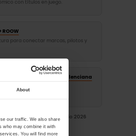
mico con títulos en juego.
 + ROOW
tura para conectar marcas, pilotos y
 Motul de la Comunitat Valenciana
ítulos en Cheste y convierte
About
clismo mundial.
 grandes eventos,
el calendario 2026
se our traffic. We also share
nazos.
ers who may combine it with
 services. You will find more