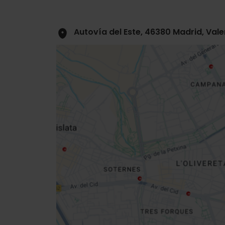
Autovía del Este, 46380 Madrid, Val
Close
sidebar
da
map
Get
your
location