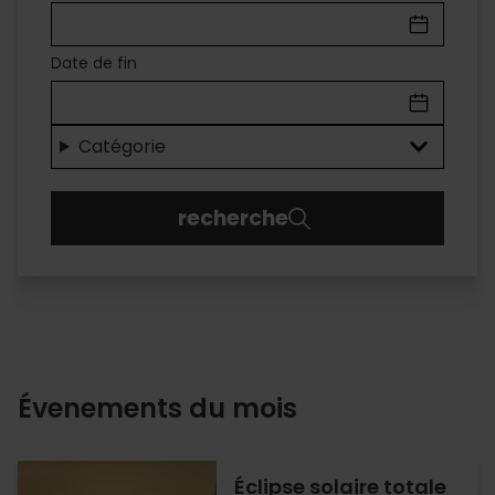
À
VALÈNCIA
Date de fin
Des
loisirs
Catégorie
pour
recherche
tous
les
publics
Évenements du mois
Éclipse solaire totale