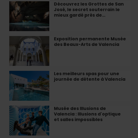
secrets
Découvrez les Grottes de San
Découvrez
à
du
José, le secret souterrain le
les
Valencia
Palau
mieux gardé près de…
Grottes
de
de
Les
San
Arts
José,
Exposition permanente Musée
Exposition
le
des Beaux-Arts de Valencia
permanente
secret
Musée
souterrain
des
le
Beaux-
mieux
Arts
Les meilleurs spas pour une
Les
gardé
de
journée de détente à Valencia
meilleurs
près
Valencia
spas
de…
pour
une
journée
Musée des Illusions de
Musée
de
Valencia : Illusions d'optique
des
détente
et salles impossibles
Illusions
à
de
Valencia
Valencia