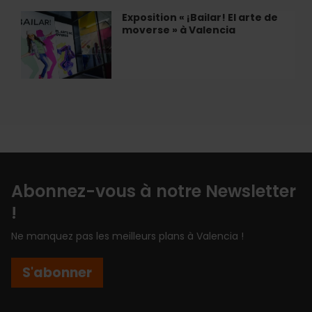
Gens
avec
Exposition « ¡Bailar! El arte de
Exposition
Món
moverse » à Valencia
«
Orxata
¡Bailar!
El
arte
de
moverse
»
à
Valencia
Abonnez-vous à notre Newsletter
!
Ne manquez pas les meilleurs plans à Valencia !
S'abonner