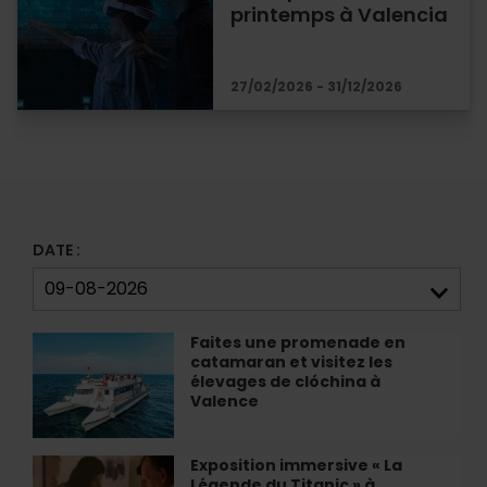
printemps à Valencia
27/02/2026 - 31/12/2026
DATE :
Faites une promenade en
Faites
catamaran et visitez les
une
élevages de clóchina à
promenade
Valence
en
catamaran
et
Exposition immersive « La
Exposition
visitez
Légende du Titanic » à