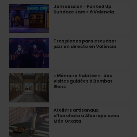
de
Jam session « Funked Up
Jam
Valencia
Sundaze Jam » à Valencia
session
«
Funked
Up
Sundaze
Tres planes para escuchar
Tres
Jam
jazz en directo en València
planes
»
para
à
escuchar
Valencia
jazz
en
« Mémoire habitée » : des
«
directo
visites guidées à Bombas
Mémoire
en
Gens
habitée
València
»
:
des
Ateliers artisanaux
Ateliers
visites
d’horchata à Alboraya avec
artisanaux
guidées
Món Orxata
d’horchata
à
à
Bombas
Alboraya