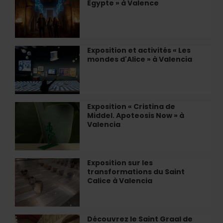
Égypte » à Valence
immersive
«
Égypte
»
à
Exposition et activités « Les
Exposition
Valence
mondes d'Alice » à Valencia
et
activités
«
Les
mondes
Exposition « Cristina de
Exposition
d'Alice
Middel. Apoteosis Now » à
«
»
Valencia
Cristina
à
de
Valencia
Middel.
Apoteosis
Exposition sur les
Exposition
Now
transformations du Saint
sur
»
Calice à Valencia
les
à
transformations
Valencia
du
Saint
Découvrez le Saint Graal de
Découvrez