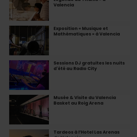
immersive
les
Valencia
«
élevages
La
de
Légende
clóchina
du
Exposition « Musique et
Exposition
à
Titanic
Mathématiques » à Valencia
«
Valence
»
Musique
à
et
Valencia
Mathématiques
»
Sessions DJ gratuites les nuits
Sessions
à
d'été au Radio City
DJ
Valencia
gratuites
les
nuits
d'été
Musée & Visite du Valencia
Musée
au
Basket au Roig Arena
&
Radio
Visite
City
du
Valencia
Basket
Tardeos à l’Hotel Las Arenas
Tardeos
au