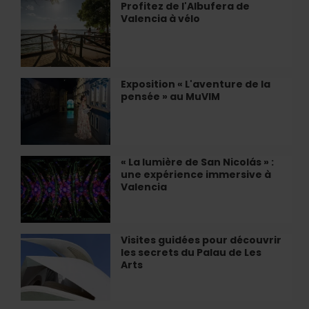
Un
Profitez de l'Albufera de
Profitez
Joyau
Valencia à vélo
de
de
l'Albufera
l'Art
de
Contemporain
Valencia
à
à
Exposition « L'aventure de la
Exposition
Valencia
vélo
pensée » au MuVIM
«
L'aventure
de
la
pensée
« La lumière de San Nicolás » :
«
»
une expérience immersive à
La
au
Valencia
lumière
MuVIM
de
San
Nicolás
Visites guidées pour découvrir
Visites
»
les secrets du Palau de Les
guidées
:
Arts
pour
une
découvrir
expérience
les
immersive