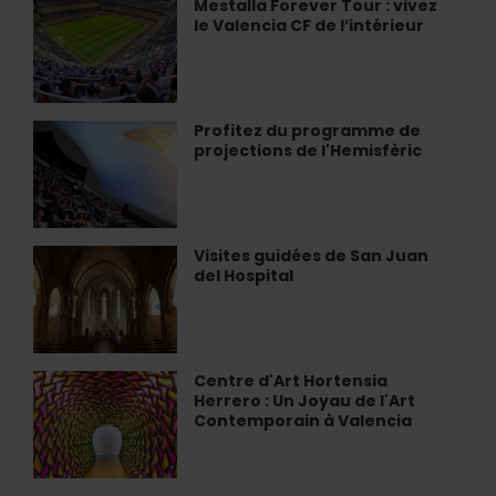
Mestalla Forever Tour : vivez
Mestalla
à
le Valencia CF de l’intérieur
Forever
Valence
Tour
:
vivez
le
Profitez du programme de
Profitez
Valencia
projections de l'Hemisfèric
du
CF
programme
de
de
l’intérieur
projections
de
Visites guidées de San Juan
Visites
l'Hemisfèric
del Hospital
guidées
de
San
Juan
del
Centre d'Art Hortensia
Centre
Hospital
Herrero : Un Joyau de l'Art
d'Art
Contemporain à Valencia
Hortensia
Herrero
: