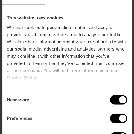
à
de València
guidée
Valencia
du
stade
This website uses cookies
Ciutat
We use cookies to personalise content and ads, to
de
Flamenco en direct au Café
Flamenco
provide social media features and to analyse our traffic.
València
del Duende
en
We also share information about your use of our site with
direct
our social media, advertising and analytics partners who
au
may combine it with other information that you’ve
Café
provided to them or that they’ve collected from your use
del
Des itinéraires guidés en moto
Des
of their services. You will find more information in our
Duende
pour découvrir Valencia
itinéraires
Cookie Policy
.
guidés
en
moto
Consent
pour
Necessary
Jeux de pelote valencienne
Jeux
Selection
découvrir
au Trinquet Pelayo de
de
Valencia
Valencia
pelote
Preferences
valencienne
au
Trinquet