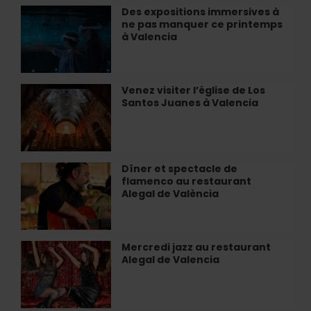
:
Des expositions immersives à
Des
Illusions
ne pas manquer ce printemps
expositions
d'optique
à Valencia
immersives
et
à
salles
ne
impossibles
pas
Venez visiter l’église de Los
Venez
manquer
Santos Juanes à Valencia
visiter
ce
l’église
printemps
de
à
Los
Valencia
Santos
Dîner et spectacle de
Dîner
Juanes
flamenco au restaurant
et
à
Alegal de València
spectacle
Valencia
de
flamenco
au
Mercredi jazz au restaurant
Mercredi
restaurant
Alegal de Valencia
jazz
Alegal
au
de
restaurant
València
Alegal